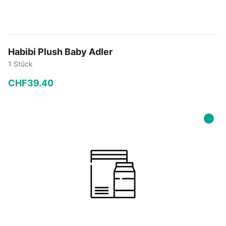
Habibi Plush Baby Adler
1 Stück
CHF
39
.
40
−
+
In den Warenkorb