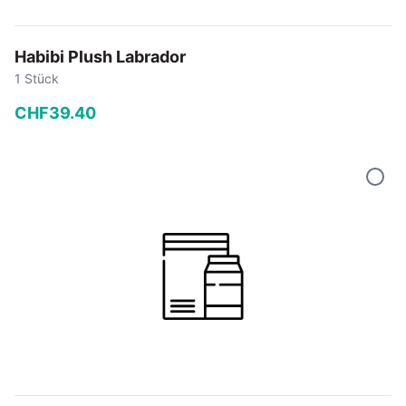
Habibi Plush Labrador
1 Stück
CHF
39
.
40
−
+
In den Warenkorb