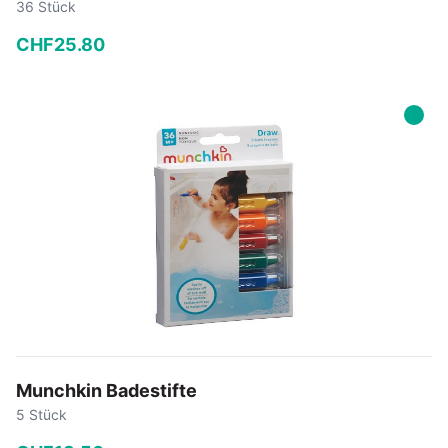
36 Stück
CHF
25
.
80
−
+
In den Warenkorb
Munchkin Badestifte
5 Stück