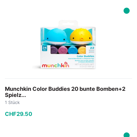
−
+
In den Warenkorb
Munchkin Color Buddies 20 bunte Bomben+2
Spielz...
1 Stück
CHF
29
.
50
−
+