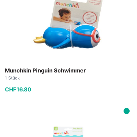
Munchkin Pinguin Schwimmer
1 Stück
CHF
16
.
80
−
+
In den Warenkorb