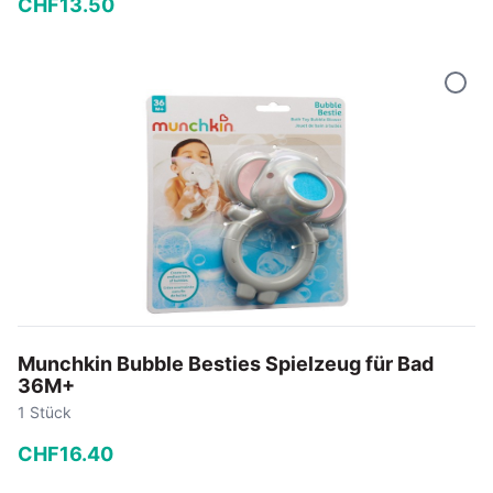
CHF
13
.
50
−
+
In den Warenkorb
Munchkin Bubble Besties Spielzeug für Bad
36M+
1 Stück
CHF
16
.
40