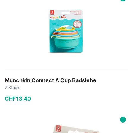
In den Warenkorb
Munchkin Connect A Cup Badsiebe
7 Stück
CHF
13
.
40
−
+
In den Warenkorb