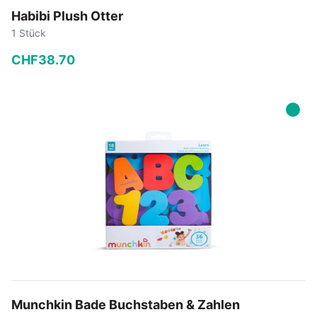
Habibi Plush Otter
1 Stück
CHF
38
.
70
−
+
In den Warenkorb
Munchkin Bade Buchstaben & Zahlen