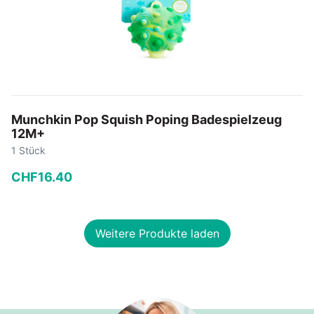
Munchkin Pop Squish Poping Badespielzeug
12M+
1 Stück
CHF
16
.
40
−
+
Weitere Produkte laden
In den Warenkorb