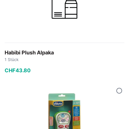
Habibi Plush Alpaka
1 Stück
CHF
43
.
80
−
+
In den Warenkorb