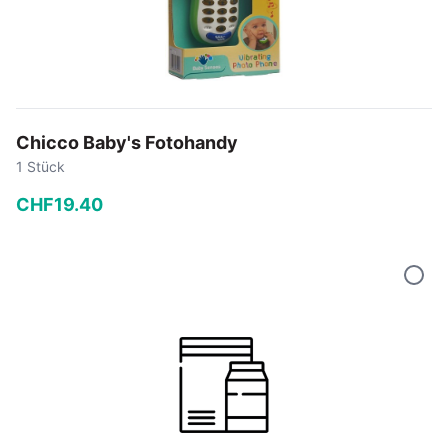
Chicco Baby's Fotohandy
1 Stück
CHF
19
.
40
−
+
In den Warenkorb