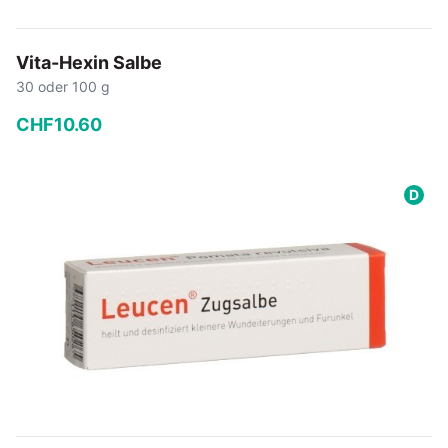
Vita-Hexin Salbe
30 oder 100 g
CHF
10
.
60
−
+
D
In den Warenkorb