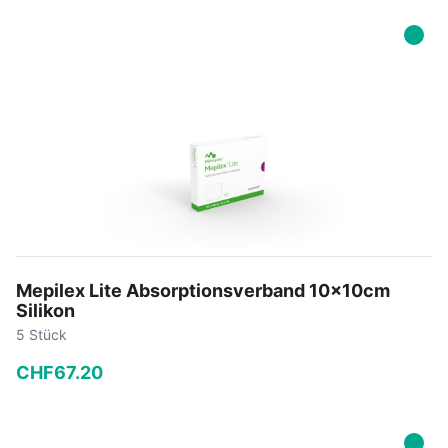
−
+
In den Warenkorb
Mepilex Lite Absorptionsverband 10x10cm
Silikon
5 Stück
CHF
67
.
20
−
+