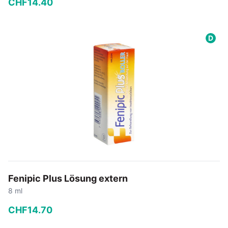
CHF
14
.
40
−
+
D
In den Warenkorb
Fenipic Plus Lösung extern
8 ml
CHF
14
.
70