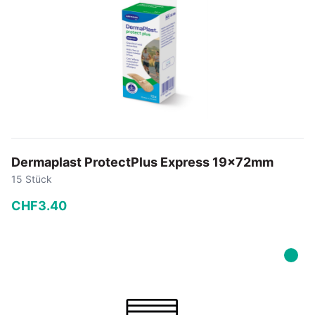
Dermaplast ProtectPlus Express 19x72mm
15 Stück
CHF
3
.
40
−
+
In den Warenkorb