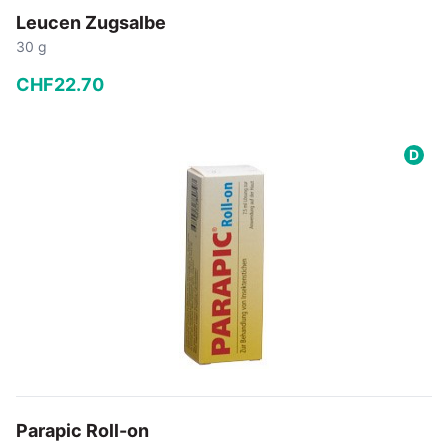
Leucen Zugsalbe
30 g
CHF
22
.
70
−
+
D
In den Warenkorb
Parapic Roll-on