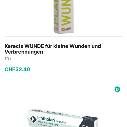
Kerecis WUNDE für kleine Wunden und
Verbrennungen
10 ml
CHF
32
.
40
−
+
D
In den Warenkorb