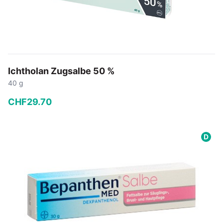
Ichtholan Zugsalbe 50 %
40 g
CHF
29
.
70
−
+
D
In den Warenkorb