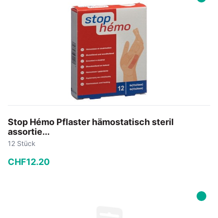
In den Warenkorb
Stop Hémo Pflaster hämostatisch steril
assortie...
12 Stück
CHF
12
.
20
−
+
In den Warenkorb