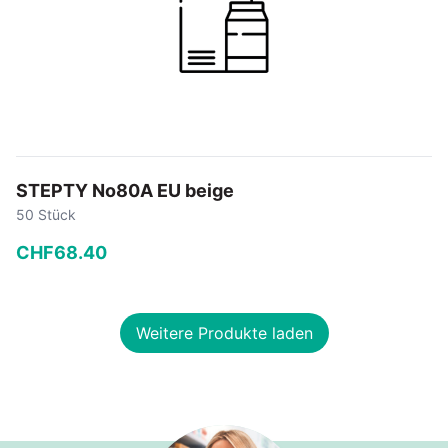
STEPTY No80A EU beige
50 Stück
CHF
68
.
40
−
+
Weitere Produkte laden
In den Warenkorb