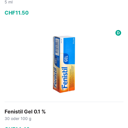
5 ml
CHF
11
.
50
−
+
D
In den Warenkorb
Fenistil Gel 0.1 %
30 oder 100 g