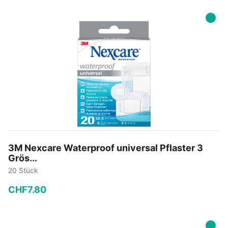
−
+
In den Warenkorb
3M Nexcare Waterproof universal Pflaster 3
Grös...
20 Stück
CHF
7
.
80
−
+