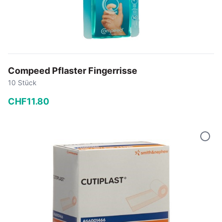
Compeed Pflaster Fingerrisse
10 Stück
CHF
11
.
80
−
+
In den Warenkorb