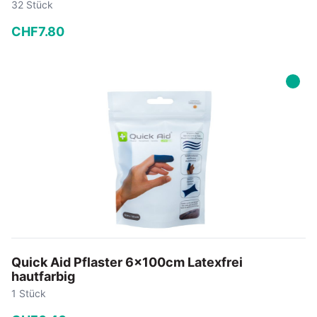
32 Stück
CHF
7
.
80
−
+
In den Warenkorb
Quick Aid Pflaster 6x100cm Latexfrei
hautfarbig
1 Stück