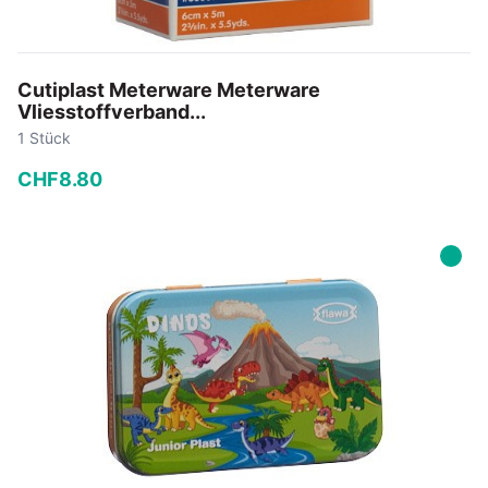
Cutiplast Meterware Meterware
Vliesstoffverband...
1 Stück
CHF
8
.
80
−
+
In den Warenkorb