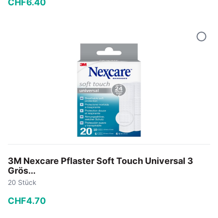
CHF
6
.
40
−
+
In den Warenkorb
3M Nexcare Pflaster Soft Touch Universal 3
Grös...
20 Stück
CHF
4
.
70