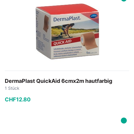
In den Warenkorb
DermaPlast QuickAid 6cmx2m hautfarbig
1 Stück
CHF
12
.
80
−
+
In den Warenkorb