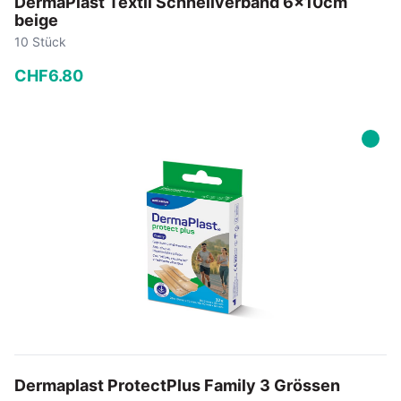
DermaPlast Textil Schnellverband 6x10cm
beige
10 Stück
CHF
6
.
80
−
+
In den Warenkorb
Dermaplast ProtectPlus Family 3 Grössen