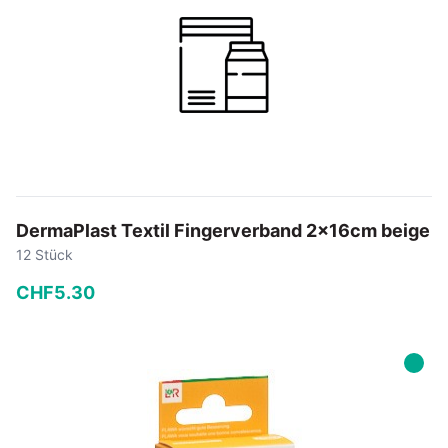
DermaPlast Textil Fingerverband 2x16cm beige
12 Stück
CHF
5
.
30
−
+
In den Warenkorb