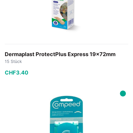
Dermaplast ProtectPlus Express 19x72mm
15 Stück
CHF
3
.
40
−
+
In den Warenkorb