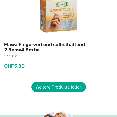
Flawa Fingerverband selbsthaftend
2.5cmx4.5m ha...
1 Stück
CHF
5
.
80
−
+
Weitere Produkte laden
In den Warenkorb