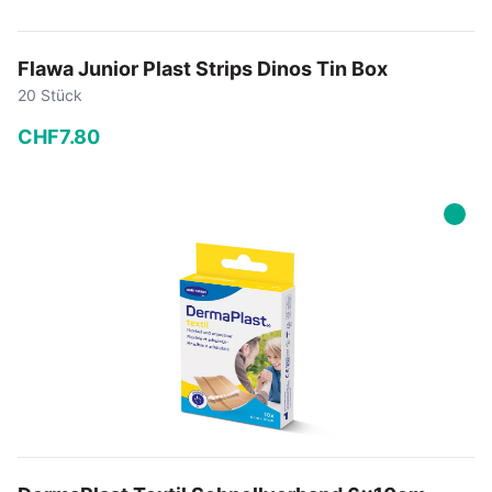
Flawa Junior Plast Strips Dinos Tin Box
20 Stück
CHF
7
.
80
−
+
In den Warenkorb