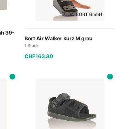
uh 39-
Bort Air Walker kurz M grau
1 Stück
CHF
163
.
80
−
+
In den Warenkorb