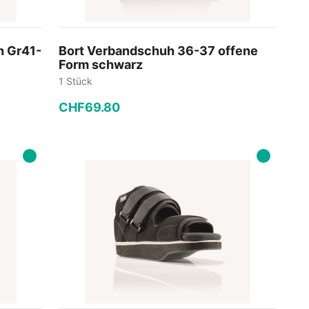
h Gr41-
Bort Verbandschuh 36-37 offene
Form schwarz
1 Stück
CHF
69
.
80
−
+
In den Warenkorb