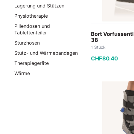
Lagerung und Stützen
Physiotherapie
Pillendosen und
Tablettenteiler
Bort Vorfussent
38
Sturzhosen
1 Stück
Stütz- und Wärmebandagen
CHF
80
.
40
Therapiegeräte
−
+
Wärme
In den