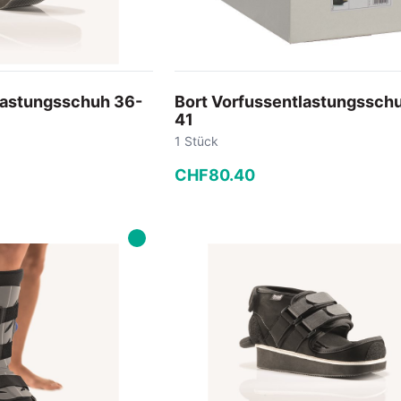
lastungsschuh 36-
Bort Vorfussentlastungssch
41
1 Stück
CHF
80
.
40
−
+
 Warenkorb
In den Warenkorb