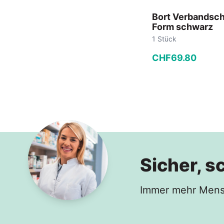
Bort Verbandsc
Form schwarz
1 Stück
CHF
69
.
80
−
+
In den
Sicher, s
Immer mehr Mensc