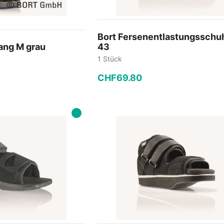
Bort Fersenentlastungsschu
lang M grau
43
1 Stück
CHF
69
.
80
−
+
 Warenkorb
In den Warenkorb