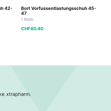
uh 42-
Bort Vorfussentlastungsschuh 45-
47
1 Stück
CHF
80
.
40
−
+
In den Warenkorb
ke xtrapharm.