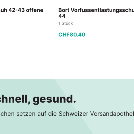
huh 42-43 offene
Bort Vorfussentlastungssch
44
1 Stück
CHF
80
.
40
−
+
 Warenkorb
In den Warenkorb
chnell, gesund.
hen setzen auf die Schweizer Versandapothe