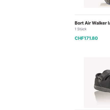
Bort Air Walker 
1 Stück
CHF
171
.
80
−
+
In den