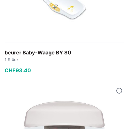
beurer Baby-Waage BY 80
1 Stück
CHF
93
.
40
−
+
In den Warenkorb