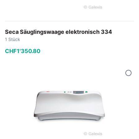
Seca Säuglingswaage elektronisch 334
1 Stück
CHF
1'350
.
80
−
+
In den Warenkorb