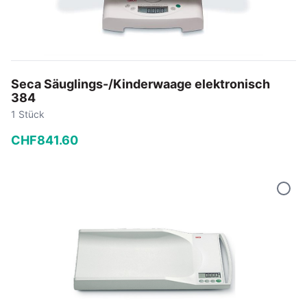
Seca Säuglings-/Kinderwaage elektronisch
384
1 Stück
CHF
841
.
60
−
+
In den Warenkorb