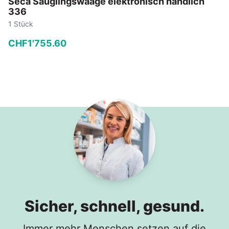
Seca Säuglingswaage elektronisch handlich
336
1 Stück
CHF
1'755
.
60
−
+
In den Warenkorb
Sicher, schnell, gesund.
Immer mehr Menschen setzen auf die