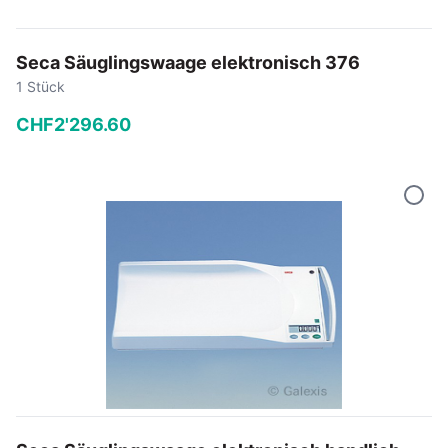
Seca Säuglingswaage elektronisch 376
1 Stück
CHF
2'296
.
60
−
+
In den Warenkorb