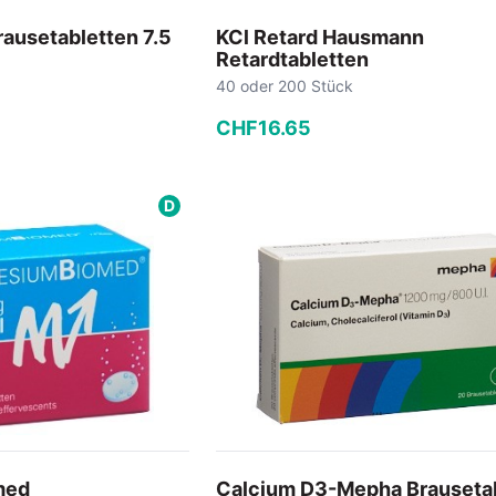
ausetabletten 7.5
KCl Retard Hausmann
Retardtabletten
40 oder 200 Stück
CHF
16
.
65
−
+
D
 Warenkorb
In den Warenkorb
med
Calcium D3-Mepha Brauseta