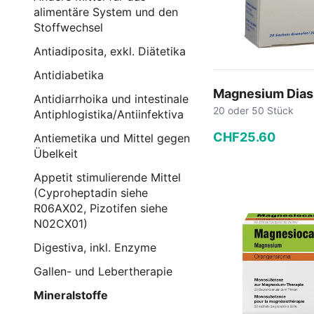
alimentäre System und den
Stoffwechsel
Antiadiposita, exkl. Diätetika
Antidiabetika
Magnesium Dias
Antidiarrhoika und intestinale
20 oder 50 Stück
Antiphlogistika/Antiinfektiva
CHF
25
.
60
Antiemetika und Mittel gegen
Übelkeit
−
+
Appetit stimulierende Mittel
(Cyproheptadin siehe
In den
R06AX02, Pizotifen siehe
N02CX01)
Digestiva, inkl. Enzyme
Gallen- und Lebertherapie
Mineralstoffe