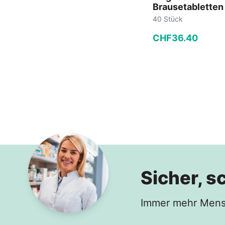
Brausetabletten
40 Stück
CHF
36
.
40
−
+
In den
Sicher, s
Immer mehr Mensc