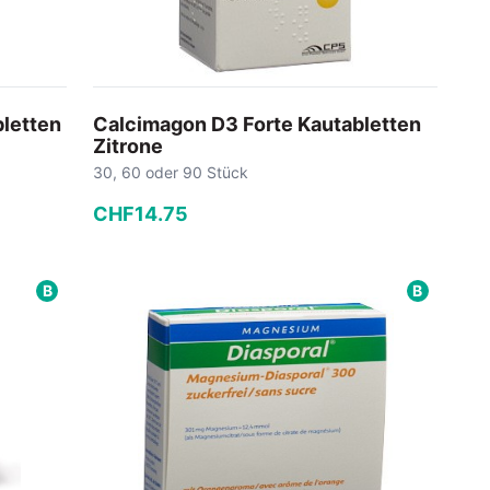
bletten
Calcimagon D3 Forte Kautabletten
Zitrone
30, 60 oder 90 Stück
CHF
14
.
75
−
+
B
B
In den Warenkorb