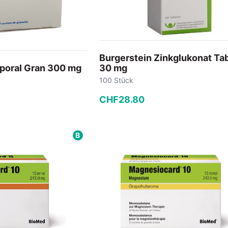
Burgerstein Zinkglukonat Ta
poral Gran 300 mg
30 mg
100 Stück
CHF
28
.
80
−
+
B
 Warenkorb
In den Warenkorb