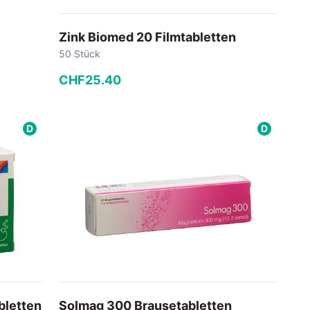
Zink Biomed 20 Filmtabletten
50 Stück
CHF
25
.
40
−
+
D
D
In den Warenkorb
bletten
Solmag 300 Brausetabletten