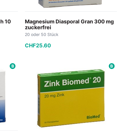
ch 10
Magnesium Diasporal Gran 300 mg
zuckerfrei
20 oder 50 Stück
CHF
25
.
60
−
+
B
B
In den Warenkorb