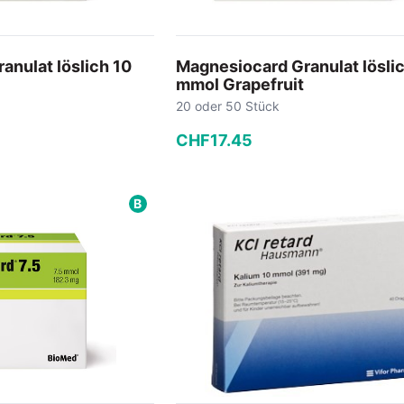
anulat löslich 10
Magnesiocard Granulat lösli
mmol Grapefruit
20 oder 50 Stück
CHF
17
.
45
−
+
B
 Warenkorb
In den Warenkorb