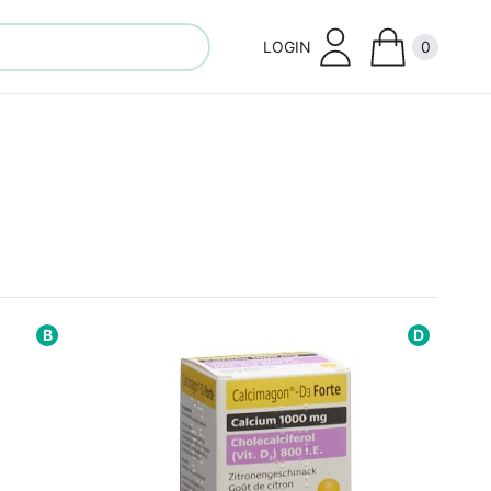
LOGIN
0
Close
B
D