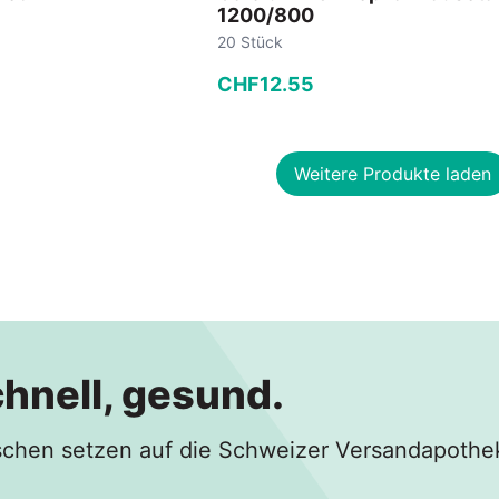
1200/800
20 Stück
CHF
12
.
55
−
+
Weitere Produkte laden
 Warenkorb
In den Warenkorb
chnell, gesund.
hen setzen auf die Schweizer Versandapothe