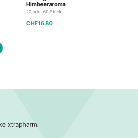
Himbeeraroma
20 oder 60 Stück
CHF
16
.
80
−
+
In den Warenkorb
ke xtrapharm.