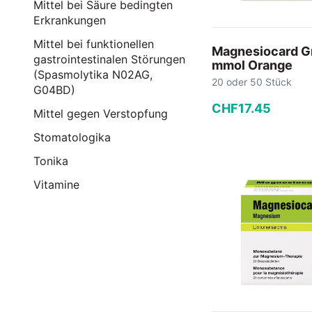
Mittel bei Säure bedingten
Erkrankungen
Mittel bei funktionellen
Magnesiocard Gr
gastrointestinalen Störungen
mmol Orange
(Spasmolytika N02AG,
20 oder 50 Stück
G04BD)
CHF
17
.
45
Mittel gegen Verstopfung
Stomatologika
−
+
Tonika
In den
Vitamine