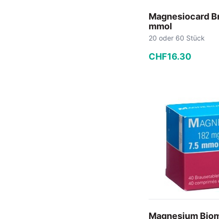
Magnesiocard Br
mmol
20 oder 60 Stück
CHF
16
.
30
−
+
In den
Magnesium Bio