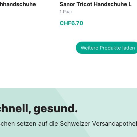
chhandschuhe
Sanor Tricot Handschuhe L
1 Paar
CHF
6
.
70
−
+
Weitere Produkte laden
 Warenkorb
In den Warenkorb
chnell, gesund.
hen setzen auf die Schweizer Versandapothe