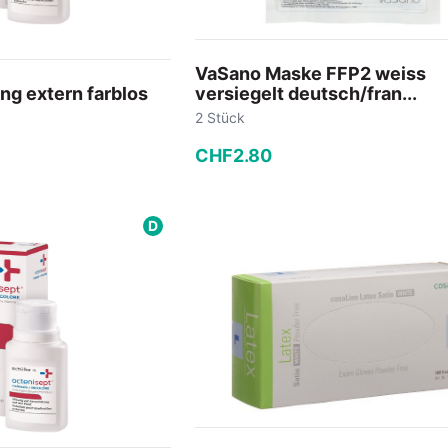
VaSano Maske FFP2 weiss
ng extern farblos
versiegelt deutsch/fran...
2 Stück
CHF
2
.
80
−
+
D
 Warenkorb
In den Warenkorb