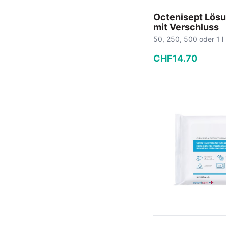
Octenisept Lösu
mit Verschluss
50, 250, 500 oder 1 l
CHF
14
.
70
−
+
In den