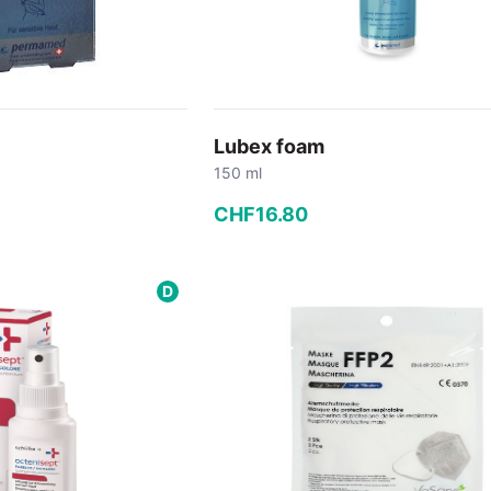
Lubex foam
150 ml
CHF
16
.
80
−
+
D
 Warenkorb
In den Warenkorb