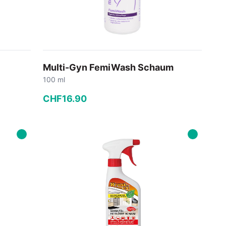
Multi-Gyn FemiWash Schaum
100 ml
CHF
16
.
90
−
+
In den Warenkorb