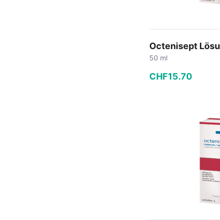
Octenisept Lösu
50 ml
CHF
15
.
70
−
+
In den