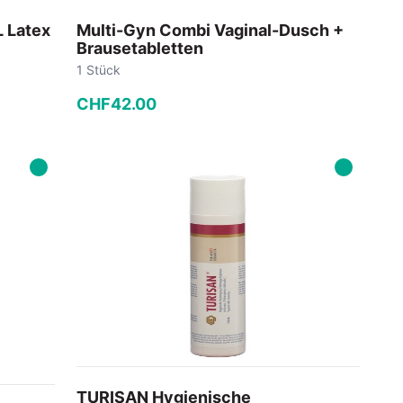
 Latex
Multi-Gyn Combi Vaginal-Dusch +
Brausetabletten
1 Stück
CHF
42
.
00
−
+
In den Warenkorb
TURISAN Hygienische