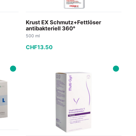
Krust EX Schmutz+Fettlöser
antibakteriell 360°
500 ml
CHF
13
.
50
−
+
In den Warenkorb