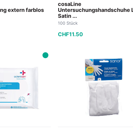
cosaLine
ng extern farblos
Untersuchungshandschuhe L
Satin ...
100 Stück
CHF
11
.
50
−
+
 Warenkorb
In den Warenkorb