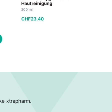
Hautreinigung
200 ml
CHF
23
.
40
−
+
In den Warenkorb
ke xtrapharm.