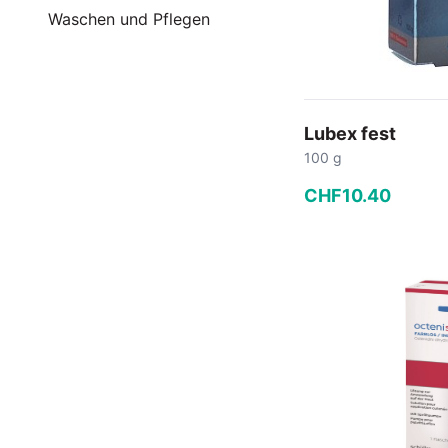
Waschen und Pflegen
Lubex fest
100 g
CHF
10
.
40
−
+
In den