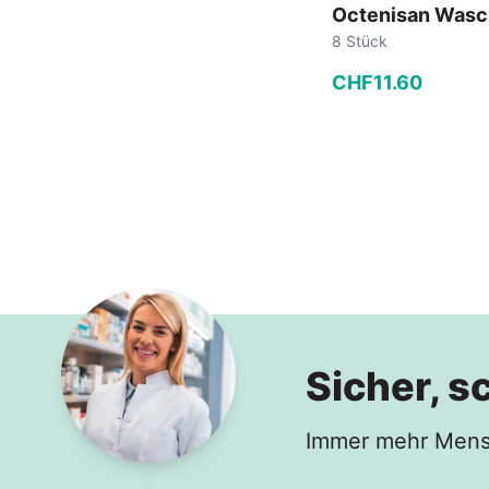
Octenisan Was
8 Stück
CHF
11
.
60
−
+
In den
Sicher, s
Immer mehr Mensc