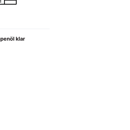
enöl klar
 Warenkorb