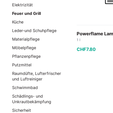
Elektrizität
Feuer und Grill
Küche
Leder-und Schuhpflege
Powerflame Lamp
Materialpflege
1 l
Möbelpflege
CHF
7
.
80
Pflanzenpflege
−
+
Putzmittel
Raumdüfte, Lufterfrischer
In den
und Luftreiniger
Schwimmbad
Schädlings- und
Unkrautbekämpfung
Sicherheit