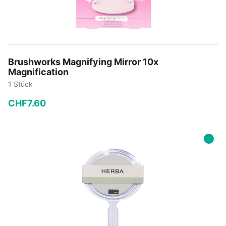
Brushworks Magnifying Mirror 10x
Magnification
1 Stück
CHF
7
.
60
−
+
In den Warenkorb