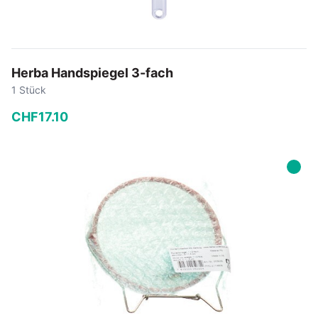
Herba Handspiegel 3-fach
1 Stück
CHF
17
.
10
−
+
In den Warenkorb