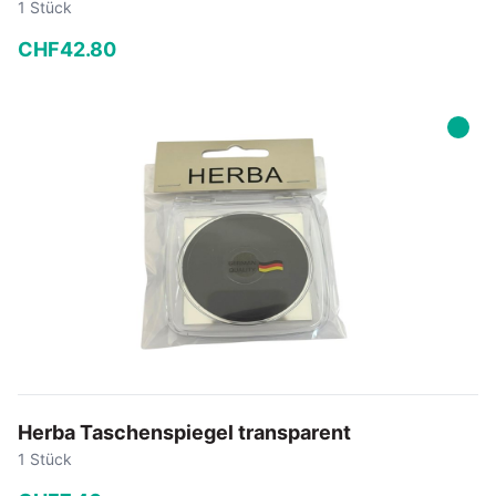
1 Stück
CHF
42
.
80
−
+
In den Warenkorb
Herba Taschenspiegel transparent
1 Stück