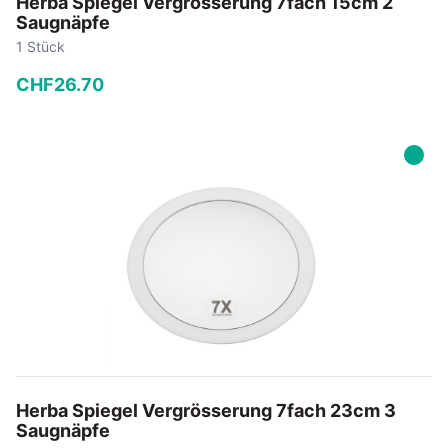
Herba Spiegel Vergrösserung 7fach 15cm 2
Saugnäpfe
1 Stück
CHF
26
.
70
−
+
In den Warenkorb
Herba Spiegel Vergrösserung 7fach 23cm 3
Saugnäpfe