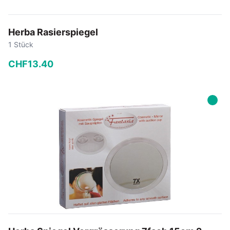
Herba Rasierspiegel
1 Stück
CHF
13
.
40
−
+
In den Warenkorb