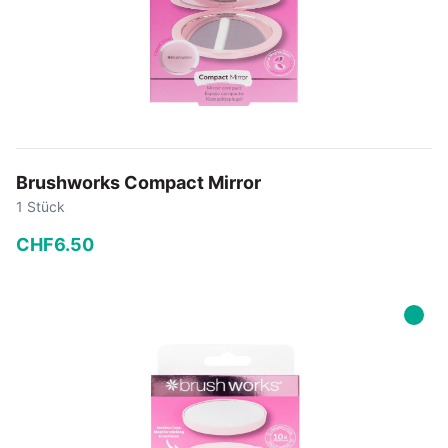
Brushworks Compact Mirror
1 Stück
CHF
6
.
50
−
+
In den Warenkorb