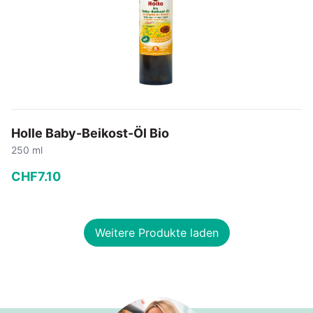
Holle Baby-Beikost-Öl Bio
250 ml
CHF
7
.
10
−
+
Weitere Produkte laden
In den Warenkorb