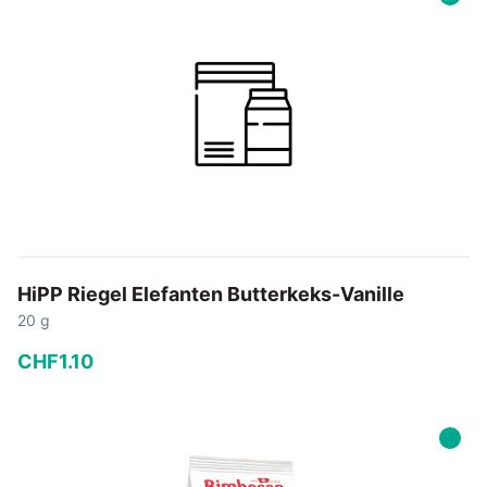
In den Warenkorb
HiPP Riegel Elefanten Butterkeks-Vanille
20 g
CHF
1
.
10
−
+
In den Warenkorb