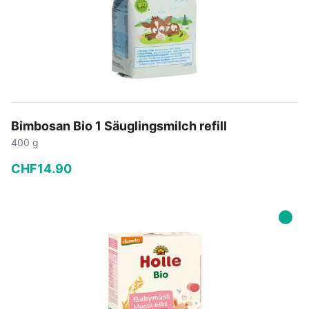
Bimbosan Bio 1 Säuglingsmilch refill
400 g
CHF
14
.
90
−
+
In den Warenkorb