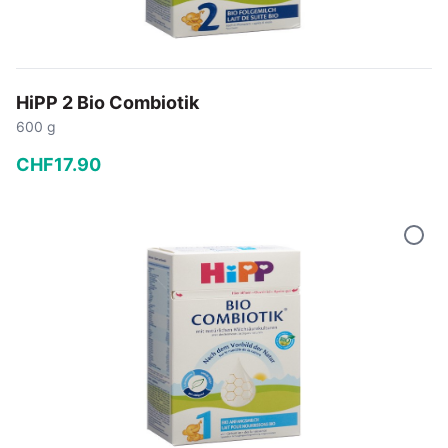
HiPP 2 Bio Combiotik
600 g
CHF
17
.
90
−
+
In den Warenkorb