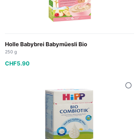
Holle Babybrei Babymüesli Bio
250 g
CHF
5
.
90
−
+
In den Warenkorb