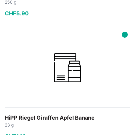
250 g
CHF
5
.
90
−
+
In den Warenkorb
HiPP Riegel Giraffen Apfel Banane
23 g