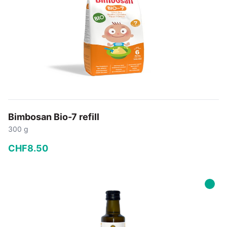
Bimbosan Bio-7 refill
300 g
CHF
8
.
50
−
+
In den Warenkorb