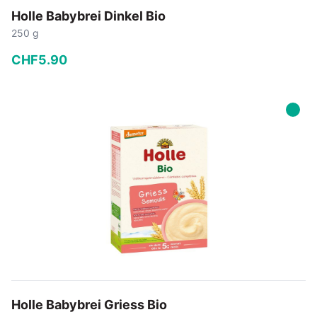
Holle Babybrei Dinkel Bio
250 g
CHF
5
.
90
−
+
In den Warenkorb
Holle Babybrei Griess Bio