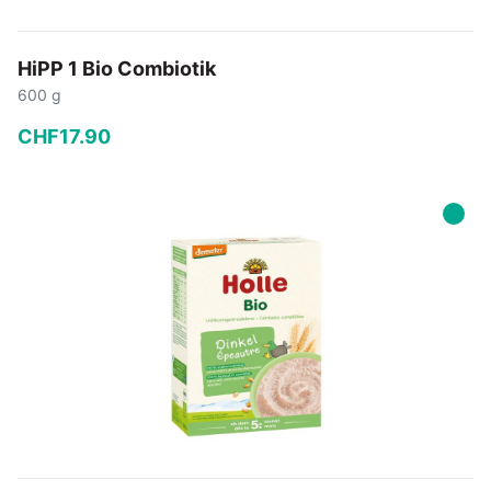
HiPP 1 Bio Combiotik
600 g
CHF
17
.
90
−
+
In den Warenkorb