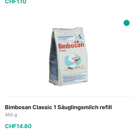
CHF
1
.
10
−
+
In den Warenkorb
Bimbosan Classic 1 Säuglingsmilch refill
400 g
CHF
14
.
80