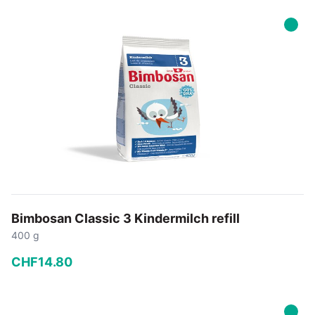
−
+
In den Warenkorb
Bimbosan Classic 3 Kindermilch refill
400 g
CHF
14
.
80
−
+