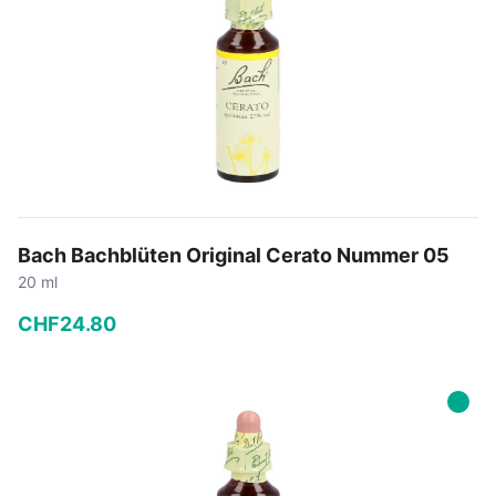
Bach Bachblüten Original Cerato Nummer 05
20 ml
CHF
24
.
80
−
+
In den Warenkorb