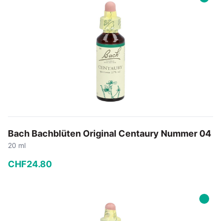
In den Warenkorb
Bach Bachblüten Original Centaury Nummer 04
20 ml
CHF
24
.
80
−
+
In den Warenkorb