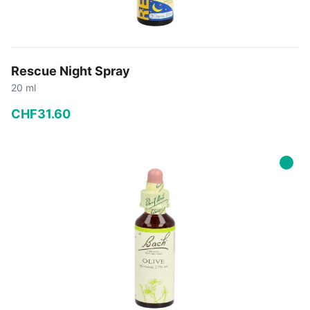
Rescue Night Spray
20 ml
CHF
31
.
60
−
+
In den Warenkorb