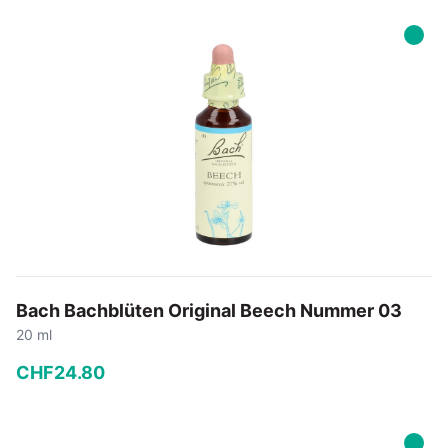
−
+
In den Warenkorb
Bach Bachblüten Original Beech Nummer 03
20 ml
CHF
24
.
80
−
+