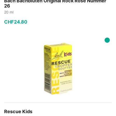
Bach Bachblüten Original Rock Rose Nummer
26
20 ml
CHF
24
.
80
−
+
In den Warenkorb
Rescue Kids