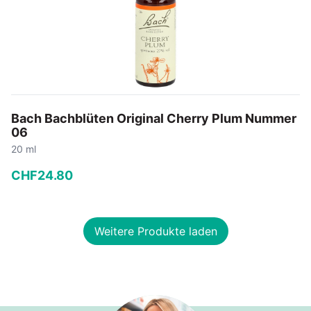
Bach Bachblüten Original Cherry Plum Nummer
06
20 ml
CHF
24
.
80
−
+
Weitere Produkte laden
In den Warenkorb