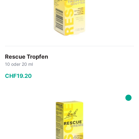
Rescue Tropfen
10 oder 20 ml
CHF
19
.
20
−
+
In den Warenkorb