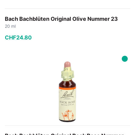
Bach Bachblüten Original Olive Nummer 23
20 ml
CHF
24
.
80
−
+
In den Warenkorb