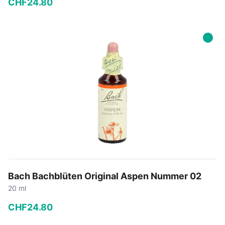
CHF
24
.
80
−
+
In den Warenkorb
Bach Bachblüten Original Aspen Nummer 02
20 ml
CHF
24
.
80