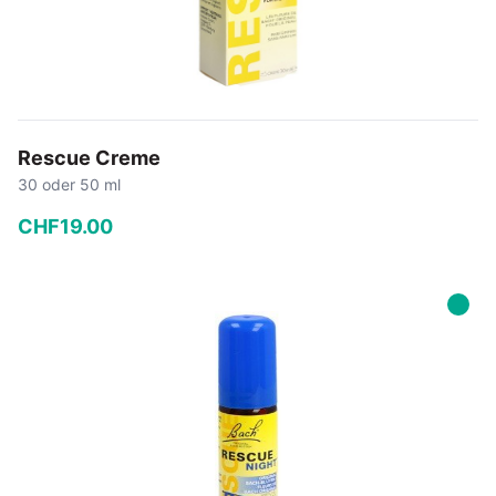
Rescue Creme
30 oder 50 ml
CHF
19
.
00
−
+
In den Warenkorb