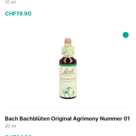
10 ml
CHF
19
.
90
−
+
In den Warenkorb
Bach Bachblüten Original Agrimony Nummer 01
20 ml