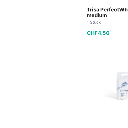
Trisa PerfectWh
medium
1 Stück
CHF
4
.
50
−
+
In den