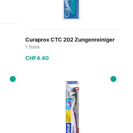
Curaprox CTC 202 Zungenreiniger
1 Stück
CHF
4
.
40
−
+
In den Warenkorb