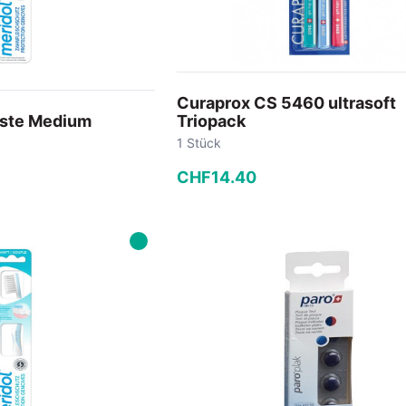
Curaprox CS 5460 ultrasoft
rste Medium
Triopack
1 Stück
CHF
14
.
40
−
+
 Warenkorb
In den Warenkorb