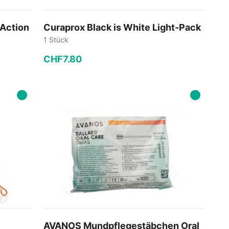
 Action
Curaprox Black is White Light-Pack
1 Stück
CHF
7
.
80
−
+
In den Warenkorb
AVANOS Mundpflegestäbchen Oral