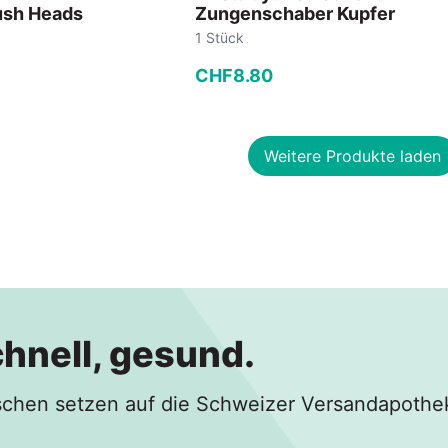
ush Heads
Zungenschaber Kupfer
1 Stück
CHF
8
.
80
−
+
Weitere Produkte laden
 Warenkorb
In den Warenkorb
chnell, gesund.
hen setzen auf die Schweizer Versandapothe