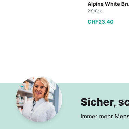
Alpine White Br
2 Stück
CHF
23
.
40
−
+
In den
Sicher, s
Immer mehr Mensc