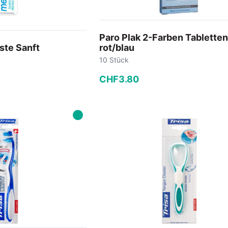
Paro Plak 2-Farben Tabletten
ste Sanft
rot/blau
10 Stück
CHF
3
.
80
−
+
 Warenkorb
In den Warenkorb