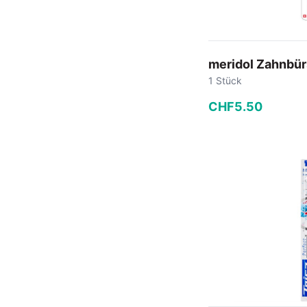
meridol Zahnbür
1 Stück
CHF
5
.
50
−
+
In den