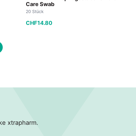
Care Swab
20 Stück
CHF
14
.
80
−
+
In den Warenkorb
ke xtrapharm.