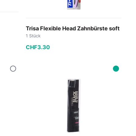
Trisa Flexible Head Zahnbürste soft
1 Stück
CHF
3
.
30
−
+
In den Warenkorb