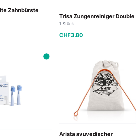
ite Zahnbürste
Trisa Zungenreiniger Double
1 Stück
CHF
3
.
80
−
+
 Warenkorb
In den Warenkorb
Arista ayuvedischer