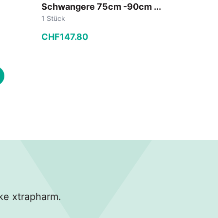
Schwangere 75cm -90cm ...
1 Stück
CHF
147
.
80
−
+
In den Warenkorb
ke xtrapharm.