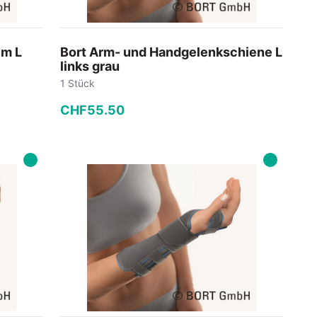
cm L
Bort Arm- und Handgelenkschiene L
links grau
1 Stück
CHF
55
.
50
−
+
In den Warenkorb