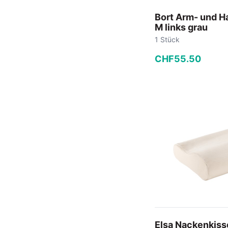
Bort Arm- und 
M links grau
1 Stück
CHF
55
.
50
−
+
In den
Elsa Nackenkis