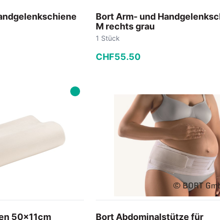
Handgelenkschiene
Bort Arm- und Handgelenksc
M rechts grau
1 Stück
CHF
55
.
50
−
+
 Warenkorb
In den Warenkorb
sen 50x11cm
Bort Abdominalstütze für