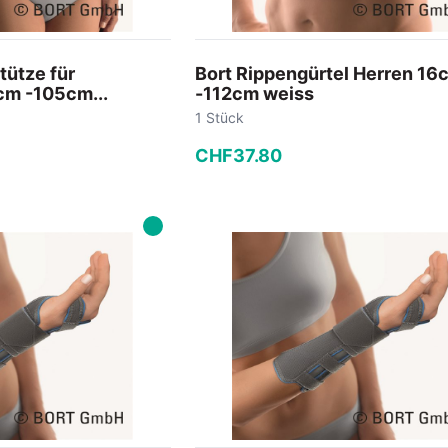
tütze für
Bort Rippengürtel Herren 16
m -105cm...
-112cm weiss
1 Stück
CHF
37
.
80
−
+
 Warenkorb
In den Warenkorb