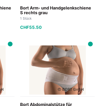
hiene
Bort Arm- und Handgelenkschiene
S rechts grau
1 Stück
CHF
55
.
50
−
+
In den Warenkorb
Bort Abdominalstütze für