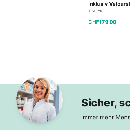
inklusiv Velours
1 Stück
CHF
179
.
00
−
+
In den
Sicher, s
Immer mehr Mensc