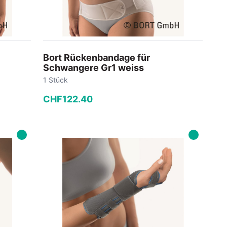
Bort Rückenbandage für
Schwangere Gr1 weiss
1 Stück
CHF
122
.
40
−
+
In den Warenkorb