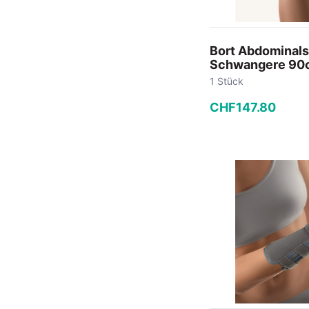
Bort Abdominals
Schwangere 90c
1 Stück
CHF
147
.
80
−
+
In den