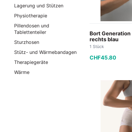
Lagerung und Stützen
Physiotherapie
Pillendosen und
Tablettenteiler
Bort Generatio
rechts blau
Sturzhosen
1 Stück
Stütz- und Wärmebandagen
CHF
45
.
80
Therapiegeräte
−
+
Wärme
In den