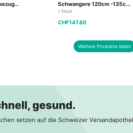
bezug...
Schwangere 120cm -135c...
1 Stück
CHF
147
.
80
−
+
Weitere Produkte laden
 Warenkorb
In den Warenkorb
chnell, gesund.
hen setzen auf die Schweizer Versandapothe