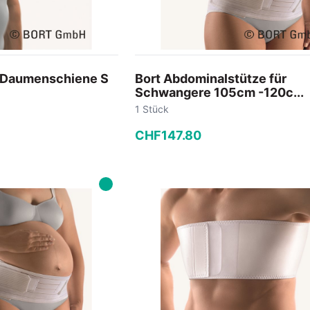
n Daumenschiene S
Bort Abdominalstütze für
Schwangere 105cm -120c...
1 Stück
CHF
147
.
80
−
+
 Warenkorb
In den Warenkorb