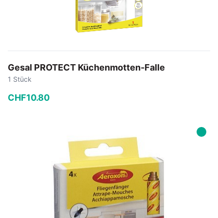
Gesal PROTECT Küchenmotten-Falle
1 Stück
CHF
10
.
80
−
+
In den Warenkorb