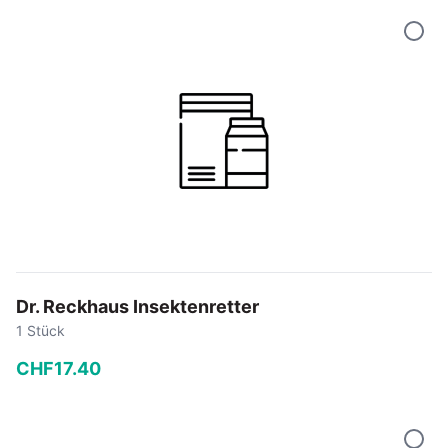
−
+
In den Warenkorb
Dr. Reckhaus Insektenretter
1 Stück
CHF
17
.
40
−
+