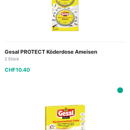
Gesal PROTECT Köderdose Ameisen
2 Stück
CHF
10
.
40
−
+
In den Warenkorb