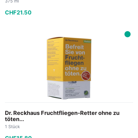
375 ml
CHF
21
.
50
−
+
In den Warenkorb
Dr. Reckhaus Fruchtfliegen-Retter ohne zu
töten...
1 Stück