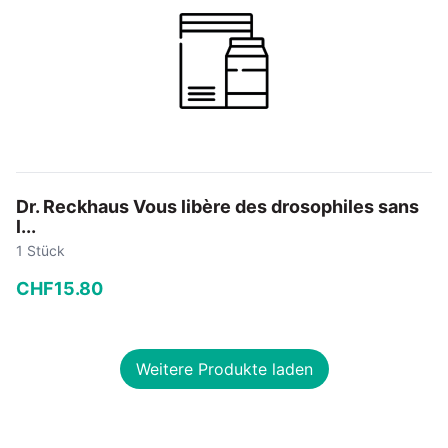
Dr. Reckhaus Vous libère des drosophiles sans
l...
1 Stück
CHF
15
.
80
−
+
Weitere Produkte laden
In den Warenkorb