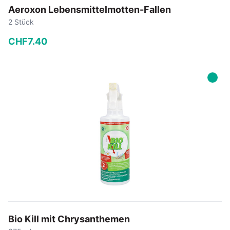
Aeroxon Lebensmittelmotten-Fallen
2 Stück
CHF
7
.
40
−
+
In den Warenkorb
Bio Kill mit Chrysanthemen