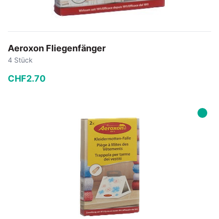
Aeroxon Fliegenfänger
4 Stück
CHF
2
.
70
−
+
In den Warenkorb