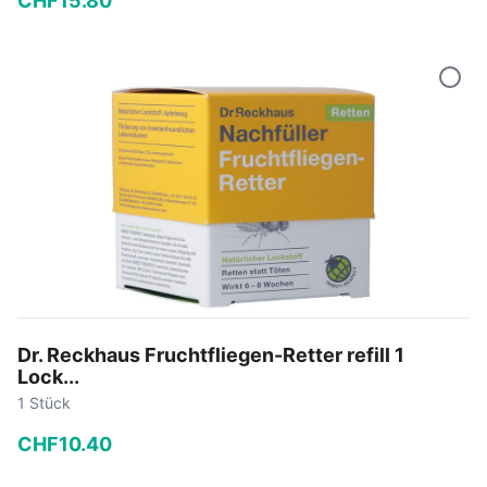
CHF
15
.
80
−
+
In den Warenkorb
Dr. Reckhaus Fruchtfliegen-Retter refill 1
Lock...
1 Stück
CHF
10
.
40