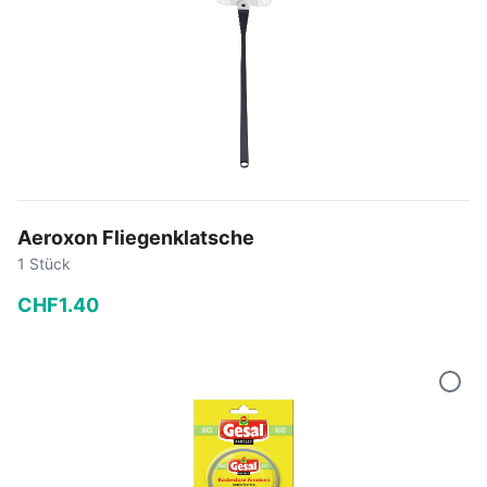
Aeroxon Fliegenklatsche
1 Stück
CHF
1
.
40
−
+
In den Warenkorb