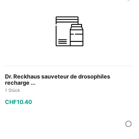
In den Warenkorb
Dr. Reckhaus sauveteur de drosophiles
recharge ...
1 Stück
CHF
10
.
40
−
+
In den Warenkorb