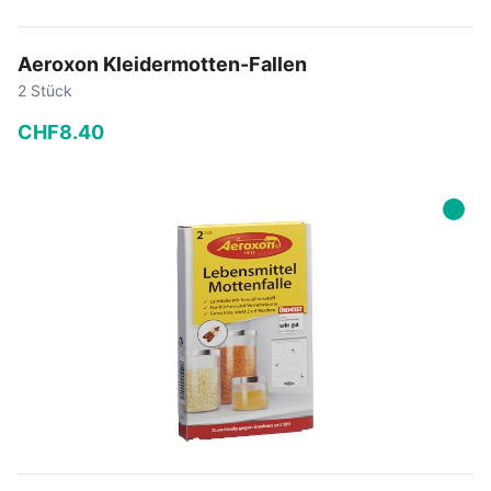
Aeroxon Kleidermotten-Fallen
2 Stück
CHF
8
.
40
−
+
In den Warenkorb