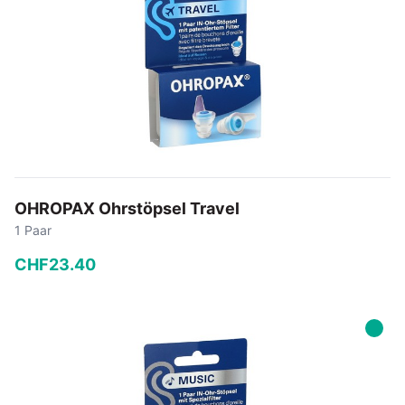
OHROPAX Ohrstöpsel Travel
1 Paar
CHF
23
.
40
−
+
In den Warenkorb