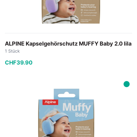
ALPINE Kapselgehörschutz MUFFY Baby 2.0 lila
1 Stück
CHF
39
.
90
−
+
In den Warenkorb