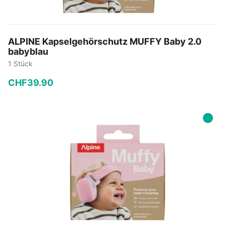
ALPINE Kapselgehörschutz MUFFY Baby 2.0
babyblau
1 Stück
CHF
39
.
90
−
+
In den Warenkorb