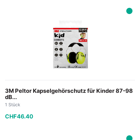
−
+
In den Warenkorb
3M Peltor Kapselgehörschutz für Kinder 87-98
dB...
1 Stück
CHF
46
.
40
−
+