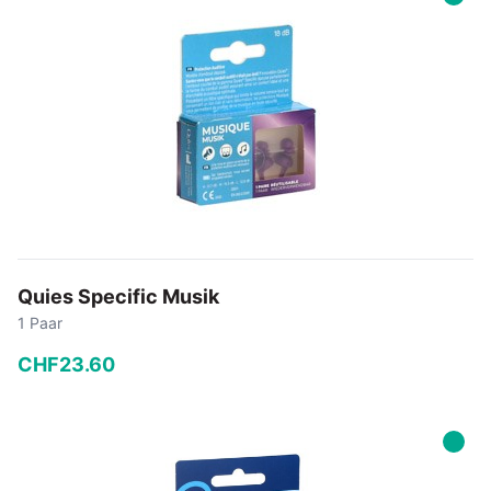
In den Warenkorb
Quies Specific Musik
1 Paar
CHF
23
.
60
−
+
In den Warenkorb