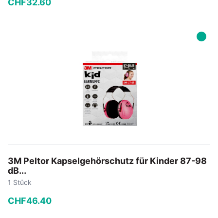
CHF
32
.
60
−
+
In den Warenkorb
3M Peltor Kapselgehörschutz für Kinder 87-98
dB...
1 Stück
CHF
46
.
40