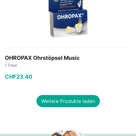
OHROPAX Ohrstöpsel Music
1 Paar
CHF
23
.
40
−
+
Weitere Produkte laden
In den Warenkorb