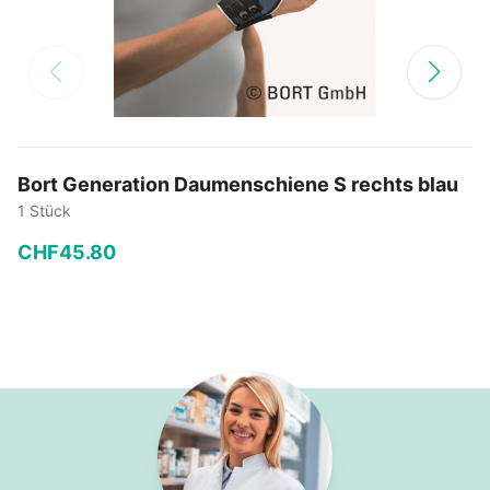
Bort Generation Daumenschiene S rechts blau
1 Stück
CHF
45
.
80
−
+
In den Warenkorb