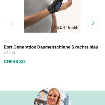
Bort Generation Daumenschiene S rechts blau
1 Stück
CHF
45
.
80
−
+
In den Warenkorb