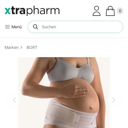
Clos
0
Menü
Marken
BORT