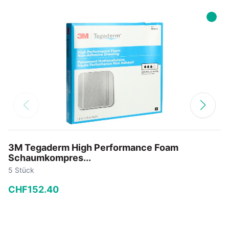
3M Tegaderm High Performance Foam
Schaumkompres...
5 Stück
CHF
152
.
40
−
+