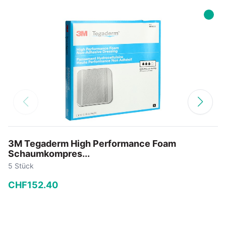
3M Tegaderm High Performance Foam
Schaumkompres...
5 Stück
CHF
152
.
40
−
+