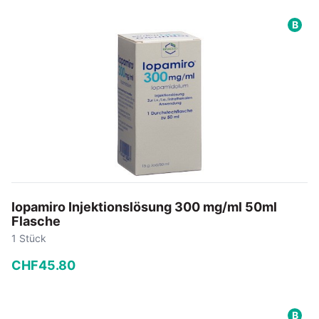
−
+
B
In den Warenkorb
Iopamiro Injektionslösung 300 mg/ml 50ml
Flasche
1 Stück
CHF
45
.
80
−
+
B