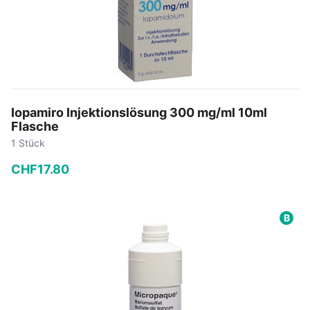
Iopamiro Injektionslösung 300 mg/ml 10ml
Flasche
1 Stück
CHF
17
.
80
−
+
B
In den Warenkorb