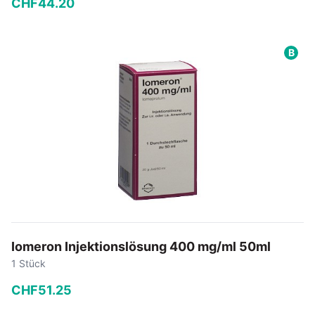
CHF
44
.
20
−
+
B
In den Warenkorb
Iomeron Injektionslösung 400 mg/ml 50ml
1 Stück
CHF
51
.
25