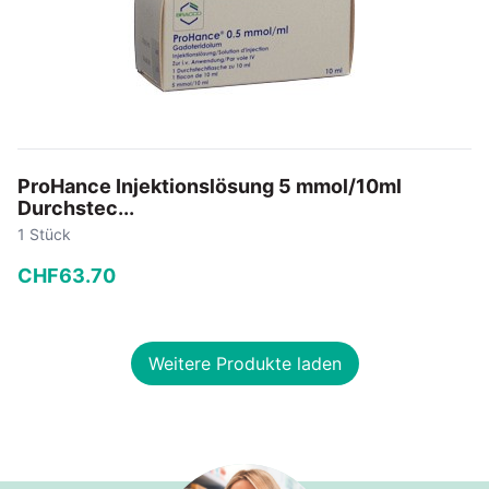
ProHance Injektionslösung 5 mmol/10ml
Durchstec...
1 Stück
CHF
63
.
70
−
+
Weitere Produkte laden
In den Warenkorb