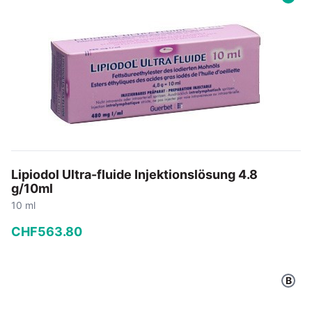
In den Warenkorb
Lipiodol Ultra-fluide Injektionslösung 4.8
g/10ml
10 ml
CHF
563
.
80
−
+
B
In den Warenkorb