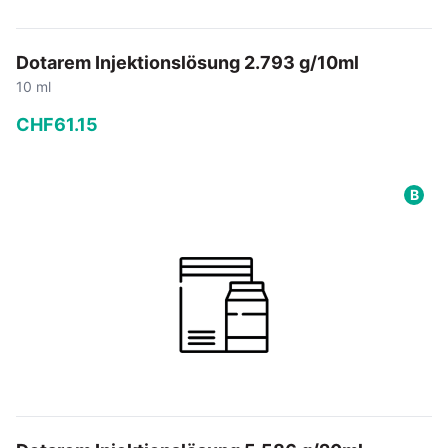
Dotarem Injektionslösung 2.793 g/10ml
10 ml
CHF
61
.
15
−
+
B
In den Warenkorb