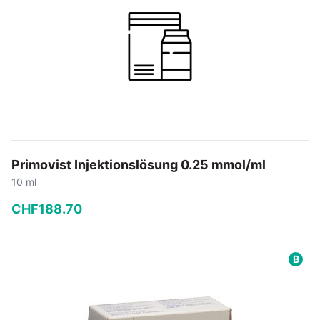
Primovist Injektionslösung 0.25 mmol/ml
10 ml
CHF
188
.
70
−
+
B
In den Warenkorb