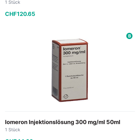
1 Stück
CHF
120
.
65
−
+
B
In den Warenkorb
Iomeron Injektionslösung 300 mg/ml 50ml
1 Stück