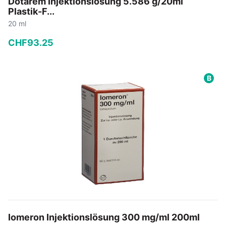
Dotarem Injektionslösung 5.586 g/20ml
Plastik-F...
20 ml
CHF
93
.
25
−
+
B
In den Warenkorb
Iomeron Injektionslösung 300 mg/ml 200ml