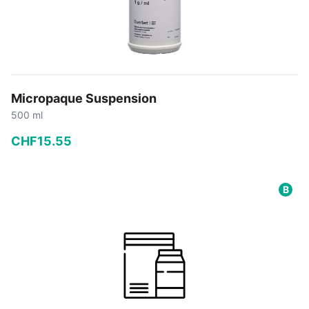
Micropaque Suspension
500 ml
CHF
15
.
55
−
+
B
In den Warenkorb