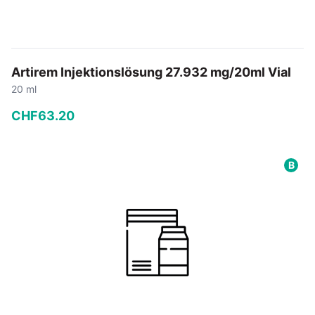
Artirem Injektionslösung 27.932 mg/20ml Vial
20 ml
CHF
63
.
20
−
+
B
In den Warenkorb