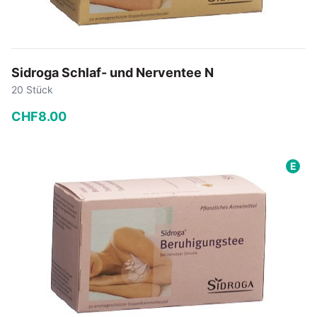
Sidroga Schlaf- und Nerventee N
20 Stück
CHF
8
.
00
−
+
E
In den Warenkorb