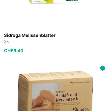
Sidroga Melissenblätter
5 g
CHF
6
.
40
−
+
E
In den Warenkorb