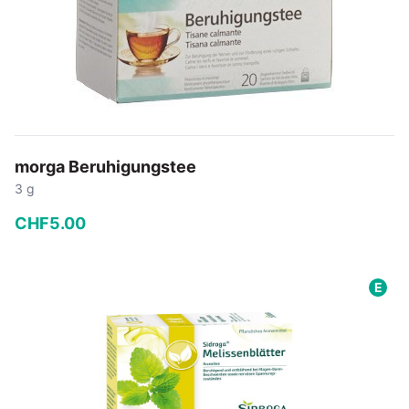
morga Beruhigungstee
3 g
CHF
5
.
00
−
+
E
In den Warenkorb