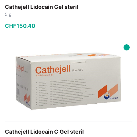
Cathejell Lidocain Gel steril
5 g
CHF
150
.
40
−
+
In den Warenkorb
Cathejell Lidocain C Gel steril