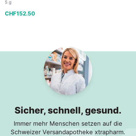
5 g
CHF
152
.
50
−
+
In den Warenkorb
Sicher, schnell, gesund.
Immer mehr Menschen setzen auf die
Schweizer Versandapotheke xtrapharm.