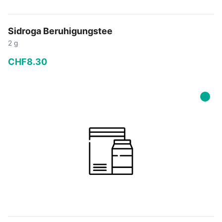
Sidroga Beruhigungstee
2 g
CHF
8
.
30
−
+
In den Warenkorb