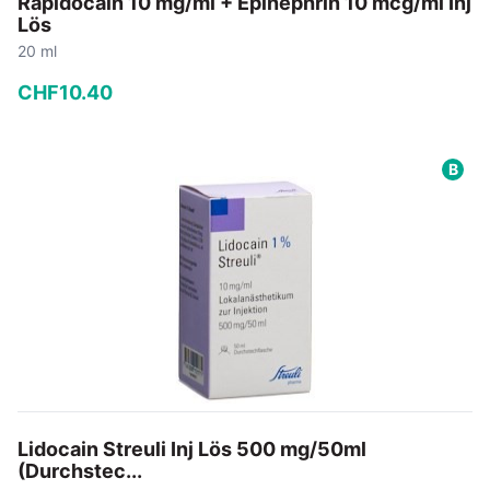
Rapidocain 10 mg/ml + Epinephrin 10 mcg/ml Inj
Lös
20 ml
CHF
10
.
40
−
+
B
In den Warenkorb
Lidocain Streuli Inj Lös 500 mg/50ml
(Durchstec...