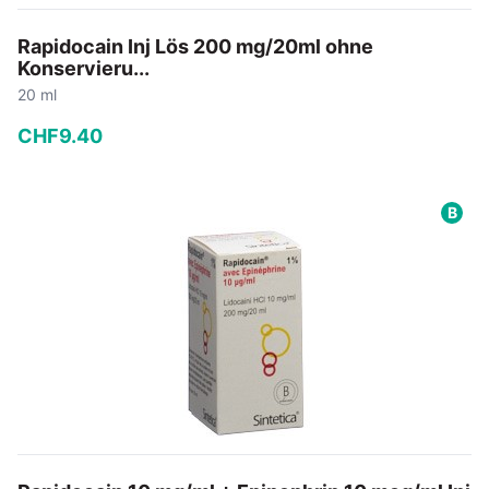
Rapidocain Inj Lös 200 mg/20ml ohne
Konservieru...
20 ml
CHF
9
.
40
−
+
B
In den Warenkorb