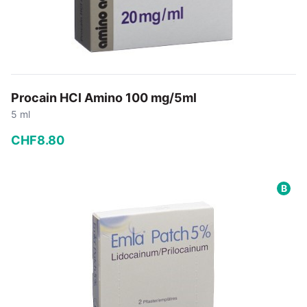
Procain HCl Amino 100 mg/5ml
5 ml
CHF
8
.
80
−
+
B
In den Warenkorb