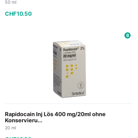
50 ml
CHF
10
.
50
−
+
B
In den Warenkorb
Rapidocain Inj Lös 400 mg/20ml ohne
Konservieru...
20 ml