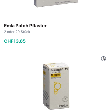
Emla Patch Pflaster
2 oder 20 Stück
CHF
13
.
65
−
+
B
In den Warenkorb