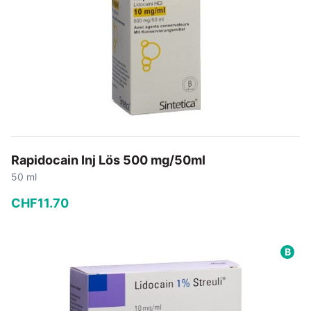
Rapidocain Inj Lös 500 mg/50ml
50 ml
CHF
11
.
70
−
+
B
In den Warenkorb