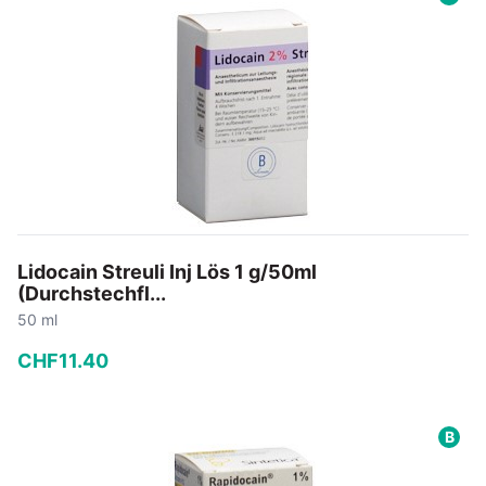
In den Warenkorb
Lidocain Streuli Inj Lös 1 g/50ml
(Durchstechfl...
50 ml
CHF
11
.
40
−
+
B
In den Warenkorb