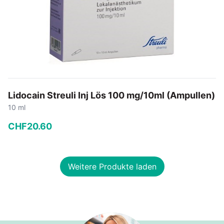
Lidocain Streuli Inj Lös 100 mg/10ml (Ampullen)
10 ml
CHF
20
.
60
−
+
Weitere Produkte laden
In den Warenkorb