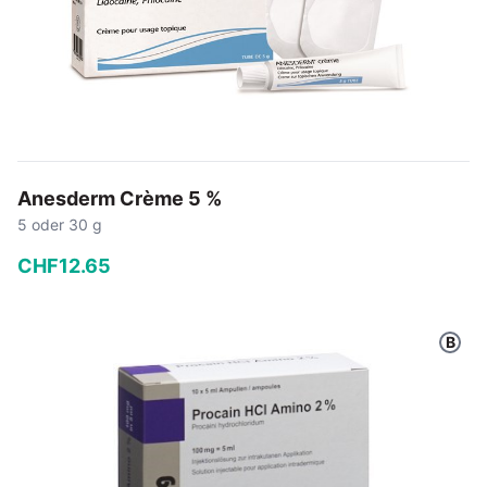
Anesderm Crème 5 %
5 oder 30 g
CHF
12
.
65
−
+
B
In den Warenkorb