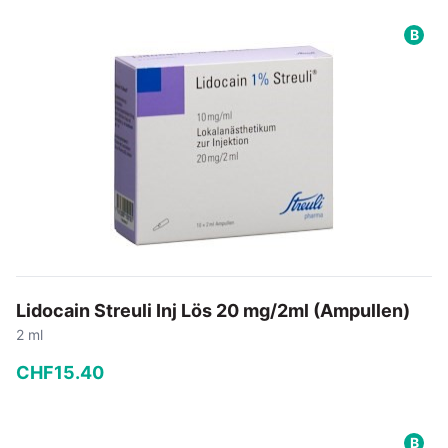
−
+
B
In den Warenkorb
Lidocain Streuli Inj Lös 20 mg/2ml (Ampullen)
2 ml
CHF
15
.
40
−
+
B