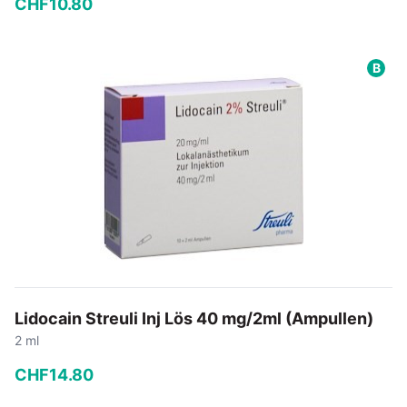
CHF
10
.
80
−
+
B
In den Warenkorb
Lidocain Streuli Inj Lös 40 mg/2ml (Ampullen)
2 ml
CHF
14
.
80