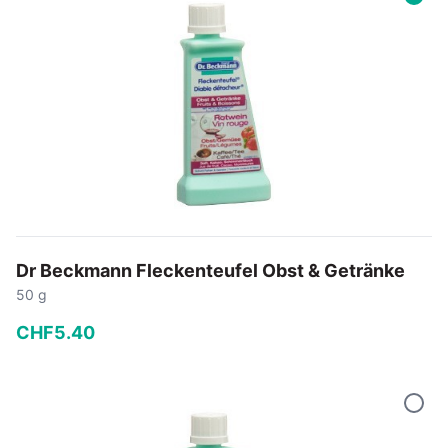
In den Warenkorb
Dr Beckmann Fleckenteufel Obst & Getränke
50 g
CHF
5
.
40
−
+
In den Warenkorb