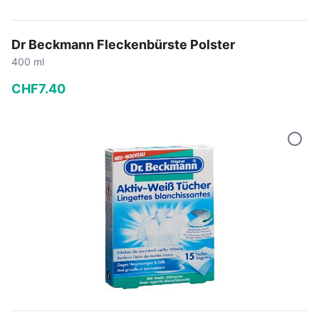
Dr Beckmann Fleckenbürste Polster
400 ml
CHF
7
.
40
−
+
In den Warenkorb