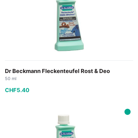
Dr Beckmann Fleckenteufel Rost & Deo
50 ml
CHF
5
.
40
−
+
In den Warenkorb