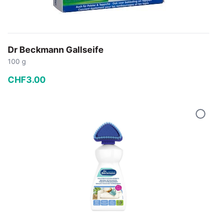
Dr Beckmann Gallseife
100 g
CHF
3
.
00
−
+
In den Warenkorb