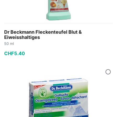
Dr Beckmann Fleckenteufel Blut &
Eiweisshaltiges
50 ml
CHF
5
.
40
−
+
In den Warenkorb