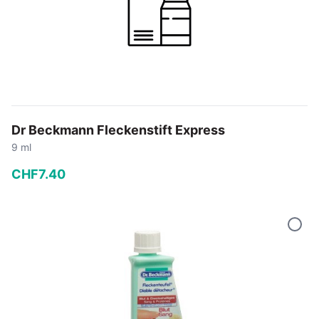
Dr Beckmann Fleckenstift Express
9 ml
CHF
7
.
40
−
+
In den Warenkorb