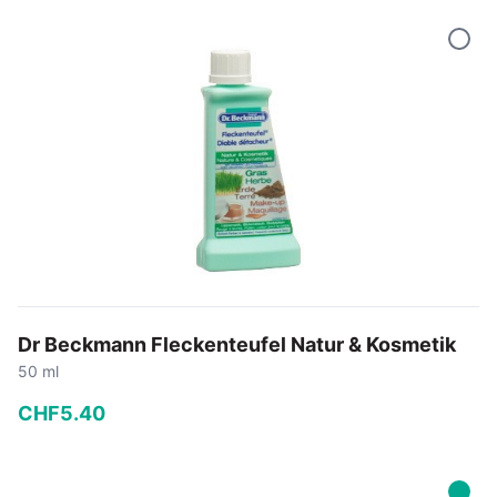
−
+
In den Warenkorb
Dr Beckmann Fleckenteufel Natur & Kosmetik
50 ml
CHF
5
.
40
−
+