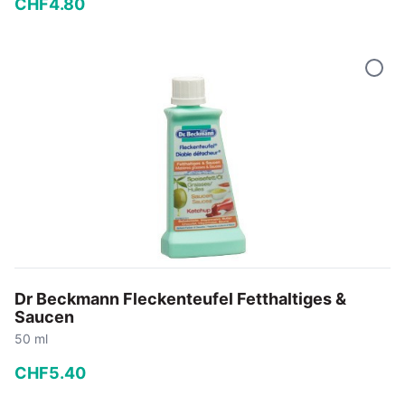
CHF
4
.
80
−
+
In den Warenkorb
Dr Beckmann Fleckenteufel Fetthaltiges &
Saucen
50 ml
CHF
5
.
40