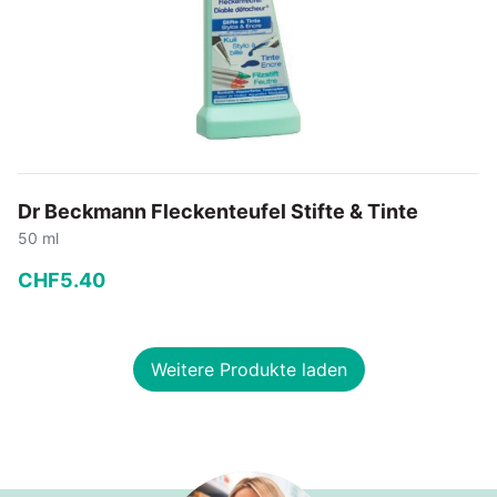
Dr Beckmann Fleckenteufel Stifte & Tinte
50 ml
CHF
5
.
40
−
+
Weitere Produkte laden
In den Warenkorb