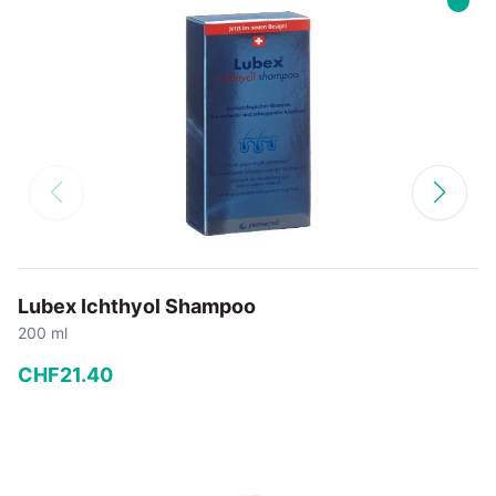
Lubex Ichthyol Shampoo
200 ml
CHF
21
.
40
−
+
In den Warenkorb