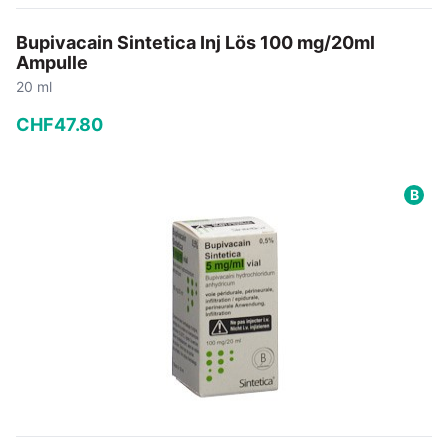
Bupivacain Sintetica Inj Lös 100 mg/20ml
Ampulle
20 ml
CHF
47
.
80
−
+
B
In den Warenkorb