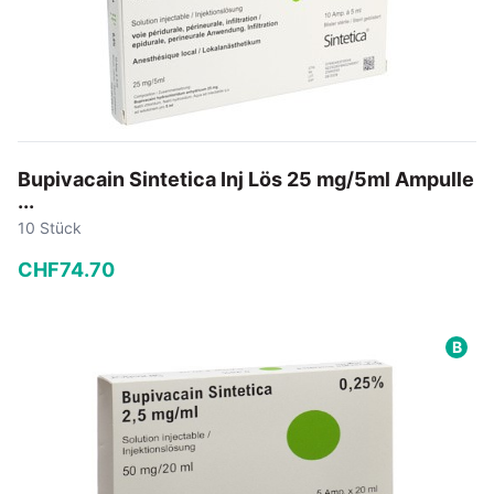
Bupivacain Sintetica Inj Lös 25 mg/5ml Ampulle
...
10 Stück
CHF
74
.
70
−
+
B
In den Warenkorb