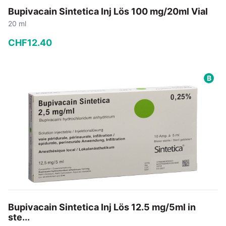
Bupivacain Sintetica Inj Lös 100 mg/20ml Vial
20 ml
CHF
12
.
40
−
+
B
In den Warenkorb
Bupivacain Sintetica Inj Lös 12.5 mg/5ml in
ste...