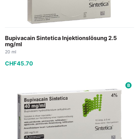
Bupivacain Sintetica Injektionslösung 2.5
mg/ml
20 ml
CHF
45
.
70
−
+
B
In den Warenkorb