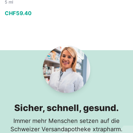
5 ml
CHF
59
.
40
−
+
In den Warenkorb
Sicher, schnell, gesund.
Immer mehr Menschen setzen auf die
Schweizer Versandapotheke xtrapharm.