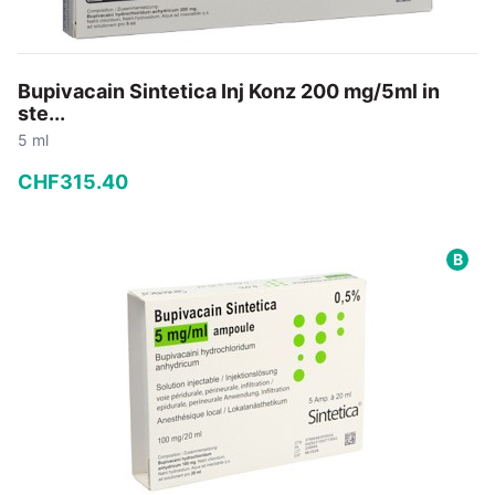
Bupivacain Sintetica Inj Konz 200 mg/5ml in
ste...
5 ml
CHF
315
.
40
−
+
B
In den Warenkorb