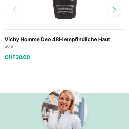
Vichy Homme Deo 48H empfindliche Haut
50 ml
CHF
20
.
00
−
+
In den Warenkorb