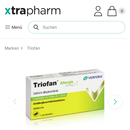
Clos
0
Menü
Marken
Triofan