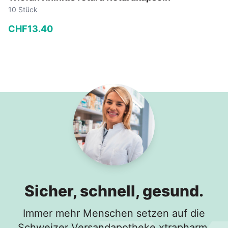
10 Stück
CHF
13
.
40
−
+
In den Warenkorb
Sicher, schnell, gesund.
Immer mehr Menschen setzen auf die
Schweizer Versandapotheke xtrapharm.