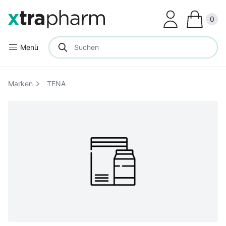
Clos
0
Menü
Marken
TENA