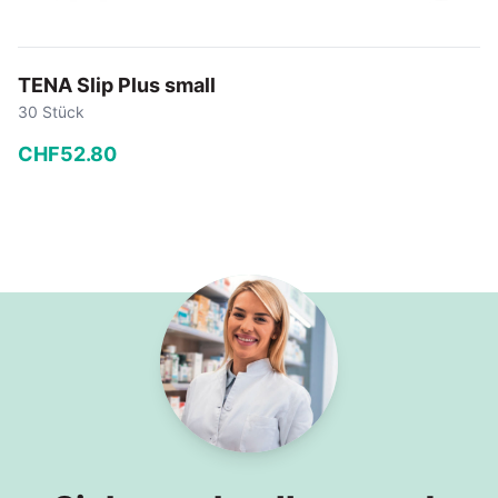
TENA Slip Plus small
30 Stück
CHF
52
.
80
−
+
In den Warenkorb