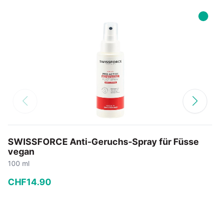
SWISSFORCE Anti-Geruchs-Spray für Füsse
vegan
100 ml
CHF
14
.
90
−
+