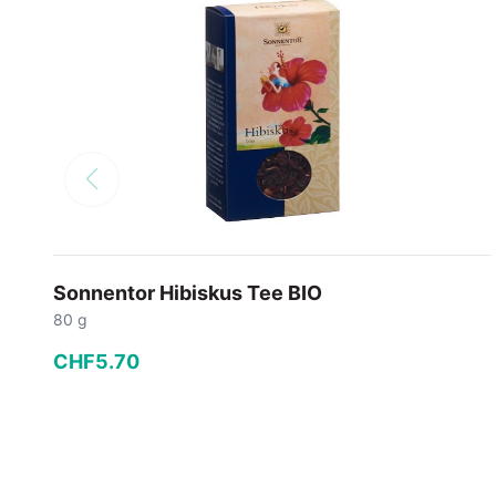
Sonnentor Hibiskus Tee BIO
80 g
CHF
5
.
70
−
+
In den Warenkorb