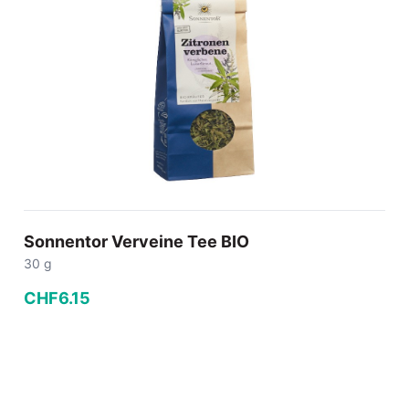
Sonnentor Verveine Tee BIO
30 g
CHF
6
.
15
−
+
In den Warenkorb