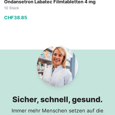
Ondansetron Labatec Filmtabletten 4 mg
10 Stück
CHF
38
.
85
−
+
In den Warenkorb
Sicher, schnell, gesund.
Immer mehr Menschen setzen auf die