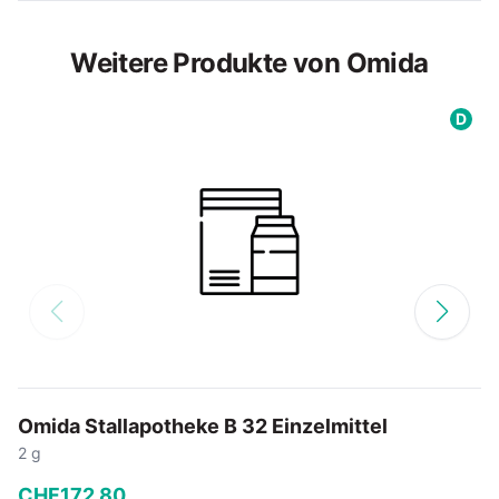
Weitere Produkte von Omida
D
Omida Stallapotheke B 32 Einzelmittel
2 g
CHF
172
.
80