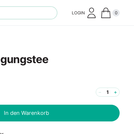
LOGIN
0
Close
igungstee
−
+
In den Warenkorb