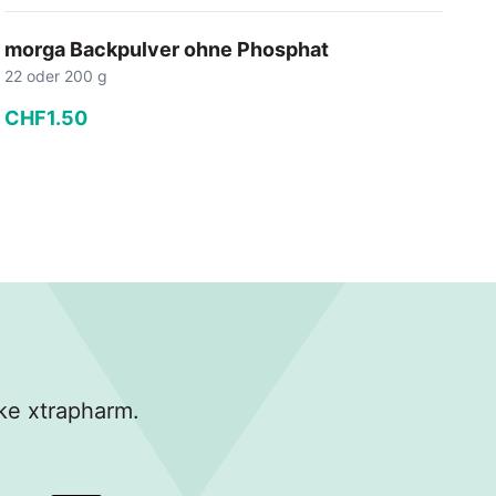
morga Backpulver ohne Phosphat
m
22 oder 200 g
15
CHF
1
.
50
C
−
+
In den Warenkorb
ke xtrapharm.