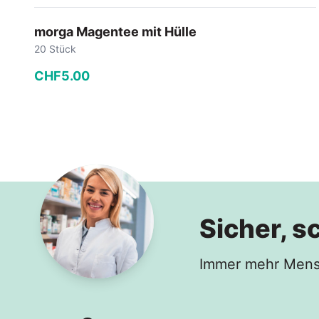
morga Magentee mit Hülle
20 Stück
CHF
5
.
00
−
+
In den Warenkorb
Sicher, s
Immer mehr Mensc