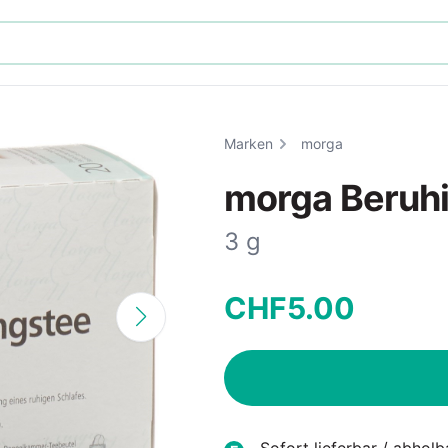
Marken
morga
morga Beruh
3 g
CHF
5
.
00