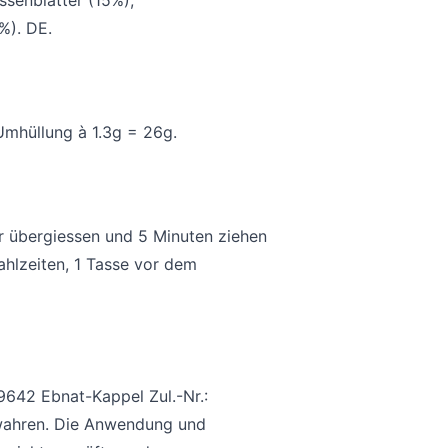
ssenblätter (15%),
%). DE.
Umhüllung à 1.3g = 26g.
r übergiessen und 5 Minuten ziehen
ahlzeiten, 1 Tasse vor dem
642 Ebnat-Kappel Zul.-Nr.:
wahren. Die Anwendung und