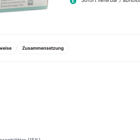
Sofort lieferbar / abholb
E
weise
Zusammensetzung