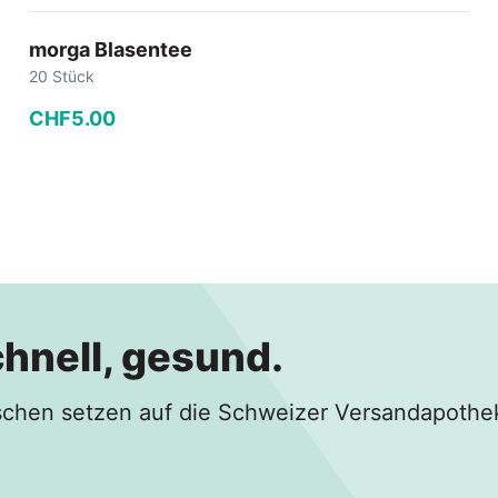
morga Blasentee
20 Stück
CHF
5
.
00
−
+
In den Warenkorb
chnell, gesund.
hen setzen auf die Schweizer Versandapothe