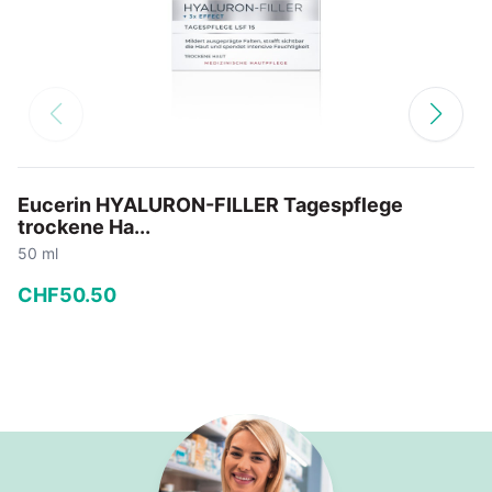
Eucerin HYALURON-FILLER Tagespflege
trockene Ha...
50 ml
CHF
50
.
50
−
+
In den Warenkorb