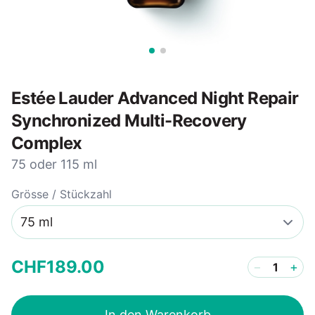
Estée Lauder Advanced Night Repair
Synchronized Multi-Recovery
Complex
75 oder 115 ml
Grösse / Stückzahl
CHF
189
.
00
−
+
In den Warenkorb