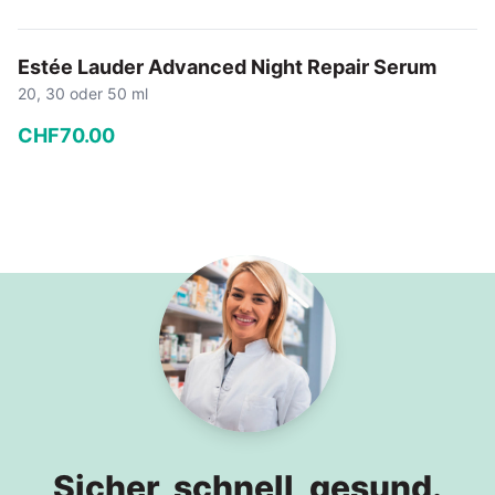
Estée Lauder Advanced Night Repair Serum
20, 30 oder 50 ml
CHF
70
.
00
−
+
In den Warenkorb
Sicher, schnell, gesund.