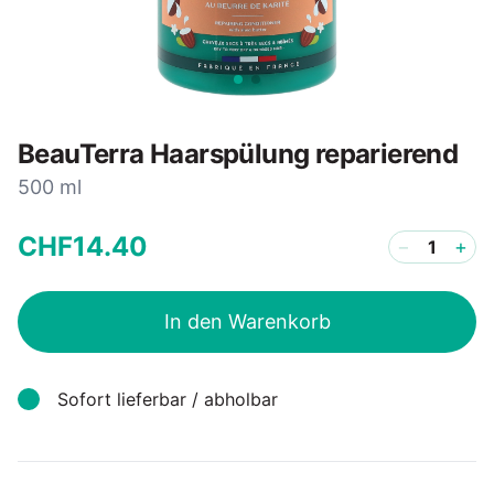
BeauTerra Haarspülung reparierend
500 ml
CHF
14
.
40
−
+
In den Warenkorb
Sofort lieferbar / abholbar