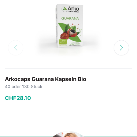
Arkocaps Guarana Kapseln Bio
40 oder 130 Stück
CHF
28
.
10
−
+
In den Warenkorb