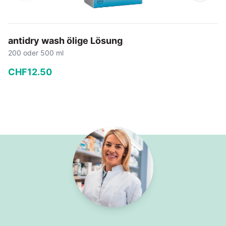
antidry wash ölige Lösung
200 oder 500 ml
CHF
12
.
50
−
+
In den Warenkorb