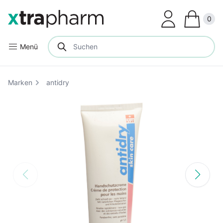
Clos
0
Menü
Marken
antidry