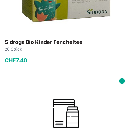
Sidroga Bio Kinder Fencheltee
20 Stück
CHF
7
.
40
−
+
In den Warenkorb