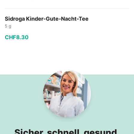
Sidroga Kinder-Gute-Nacht-Tee
5 g
CHF
8
.
30
−
+
In den Warenkorb
Sicher, schnell, gesund.