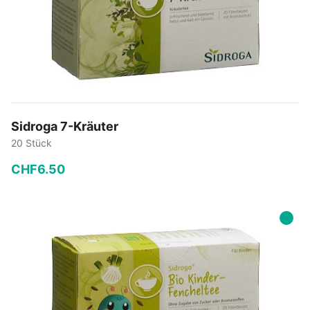
Sidroga 7-Kräuter
20 Stück
CHF
6
.
50
−
+
In den Warenkorb