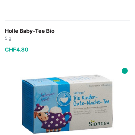
Holle Baby-Tee Bio
5 g
CHF
4
.
80
−
+
In den Warenkorb