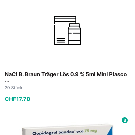
In den Warenkorb
NaCl B. Braun Träger Lös 0.9 % 5ml Mini Plasco
...
20 Stück
CHF
17
.
70
−
+
B
In den Warenkorb