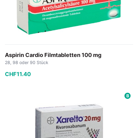
Aspirin Cardio Filmtabletten 100 mg
28, 98 oder 90 Stück
CHF
11
.
40
−
+
B
In den Warenkorb