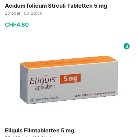
Acidum folicum Streuli Tabletten 5 mg
20 oder 100 Stück
CHF
4
.
80
−
+
B
In den Warenkorb
Eliquis Filmtabletten 5 mg