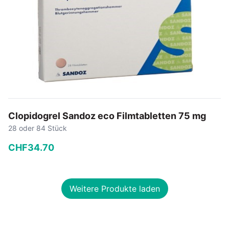
Clopidogrel Sandoz eco Filmtabletten 75 mg
28 oder 84 Stück
CHF
34
.
70
−
+
Weitere Produkte laden
In den Warenkorb