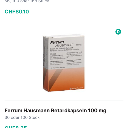
56, 100 oder 168 Stück
CHF
80
.
10
−
+
D
In den Warenkorb
Ferrum Hausmann Retardkapseln 100 mg
30 oder 100 Stück