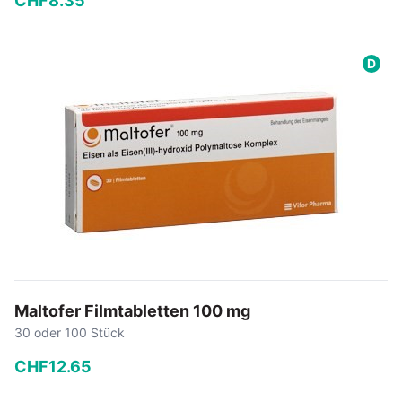
CHF
8
.
35
−
+
D
In den Warenkorb
Maltofer Filmtabletten 100 mg
30 oder 100 Stück
CHF
12
.
65