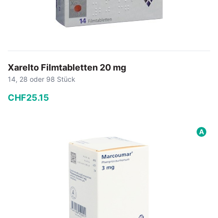
Xarelto Filmtabletten 20 mg
14, 28 oder 98 Stück
CHF
25
.
15
−
+
A
In den Warenkorb