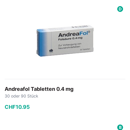
−
+
D
In den Warenkorb
Andreafol Tabletten 0.4 mg
30 oder 90 Stück
CHF
10
.
95
−
+
B