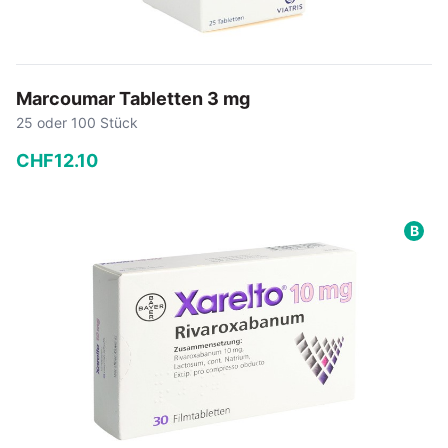
Marcoumar Tabletten 3 mg
25 oder 100 Stück
CHF
12
.
10
−
+
B
In den Warenkorb