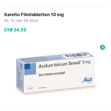
Xarelto Filmtabletten 10 mg
30, 10 oder 98 Stück
CHF
34
.
55
−
+
B
In den Warenkorb