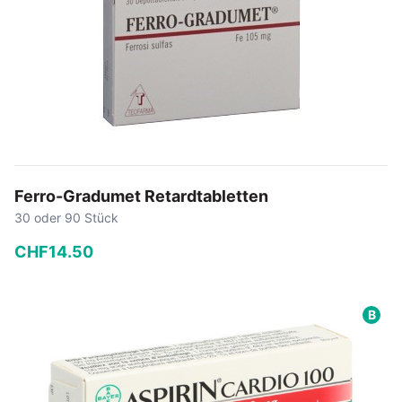
Ferro-Gradumet Retardtabletten
30 oder 90 Stück
CHF
14
.
50
−
+
B
In den Warenkorb