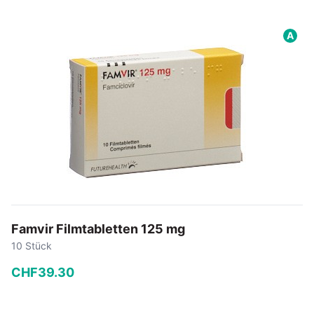
−
+
A
In den Warenkorb
Famvir Filmtabletten 125 mg
10 Stück
CHF
39
.
30
−
+