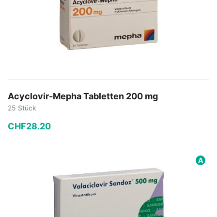
Acyclovir-Mepha Tabletten 200 mg
25 Stück
CHF
28
.
20
−
+
A
In den Warenkorb