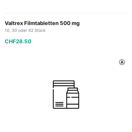
Valtrex Filmtabletten 500 mg
10, 30 oder 42 Stück
CHF
28
.
50
−
+
A
In den Warenkorb