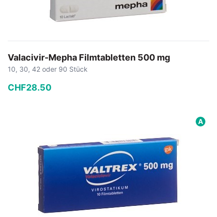
Valacivir-Mepha Filmtabletten 500 mg
10, 30, 42 oder 90 Stück
CHF
28
.
50
−
+
A
In den Warenkorb