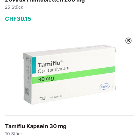
25 Stück
CHF
30
.
15
−
+
B
In den Warenkorb
Tamiflu Kapseln 30 mg
10 Stück