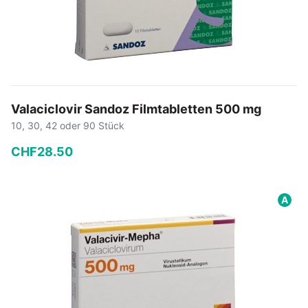
Valaciclovir Sandoz Filmtabletten 500 mg
10, 30, 42 oder 90 Stück
CHF
28
.
50
−
+
A
In den Warenkorb