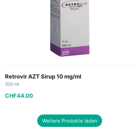
Retrovir AZT Sirup 10 mg/ml
200 ml
CHF
44
.
00
−
+
Weitere Produkte laden
In den Warenkorb