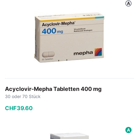
A
In den Warenkorb
Acyclovir-Mepha Tabletten 400 mg
30 oder 70 Stück
CHF
39
.
60
−
+
A
In den Warenkorb