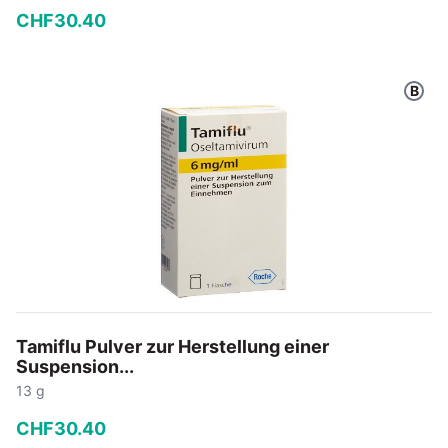
CHF
30
.
40
−
+
B
In den Warenkorb
Tamiflu Pulver zur Herstellung einer
Suspension...
13 g
CHF
30
.
40