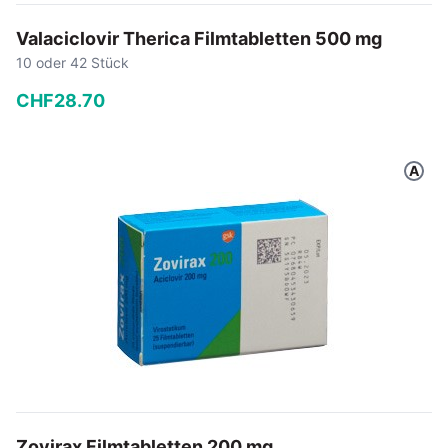
Valaciclovir Therica Filmtabletten 500 mg
10 oder 42 Stück
CHF
28
.
70
−
+
A
In den Warenkorb
Zovirax Filmtabletten 200 mg