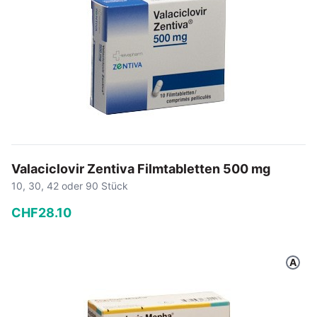
Valaciclovir Zentiva Filmtabletten 500 mg
10, 30, 42 oder 90 Stück
CHF
28
.
10
−
+
A
In den Warenkorb